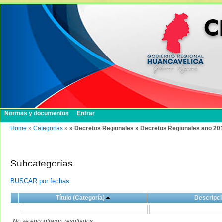
Normas y documentos
Entrar
Home
»
Categorias
»
» Decretos Regionales » Decretos Regionales ano 20
Subcategorías
BUSCAR por fechas
Título (Categoría)
Descripci
No se encontraron resultados.