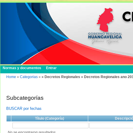
Normas y documentos
Entrar
Home
»
Categorias
»
» Decretos Regionales » Decretos Regionales ano 20
Subcategorías
BUSCAR por fechas
Título (Categoría)
Descripci
No se encontraron resultados.