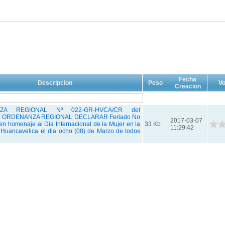
Fecha
Descripcion
Peso
Vo
Creacion
ZA REGIONAL Nº 022-GR-HVCA/CR del
05 ORDENANZA REGIONAL DECLARAR Feriado No
2017-03-07
en homenaje al Dia Internacional de la Mujer en la
33 Kb
11:29:42
Huancavelica el dia ocho (08) de Marzo de todos