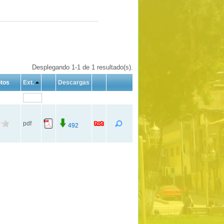
Desplegando 1-1 de 1 resultado(s).
tos
Ext.
Descargas
pdf
492