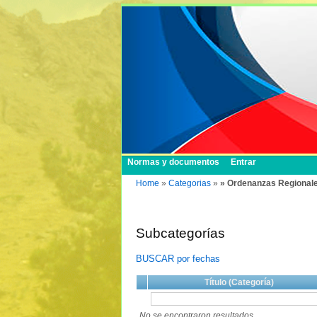
Normas y documentos
Entrar
Home
»
Categorias
»
» Ordenanzas Regional
Subcategorías
BUSCAR por fechas
Título (Categoría)
No se encontraron resultados.