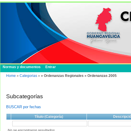
Normas y documentos
Entrar
Home
»
Categorias
»
» Ordenanzas Regionales » Ordenanzas 2005
Subcategorías
BUSCAR por fechas
Título (Categoría)
Descripci
No se encontraron resultados.