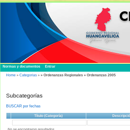
Normas y documentos
Entrar
Home
»
Categorias
»
» Ordenanzas Regionales » Ordenanzas 2005
Subcategorías
BUSCAR por fechas
Título (Categoría)
Descripci
No se encontraron resultados.