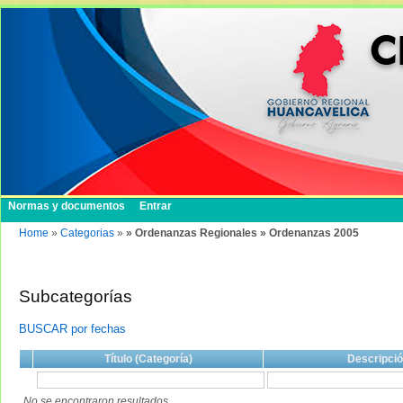
Normas y documentos
Entrar
Home
»
Categorias
»
» Ordenanzas Regionales » Ordenanzas 2005
Subcategorías
BUSCAR por fechas
Título (Categoría)
Descripci
No se encontraron resultados.