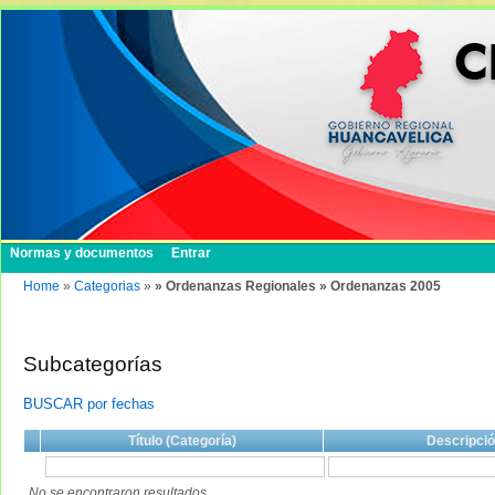
Normas y documentos
Entrar
Home
»
Categorias
»
» Ordenanzas Regionales » Ordenanzas 2005
Subcategorías
BUSCAR por fechas
Título (Categoría)
Descripci
No se encontraron resultados.