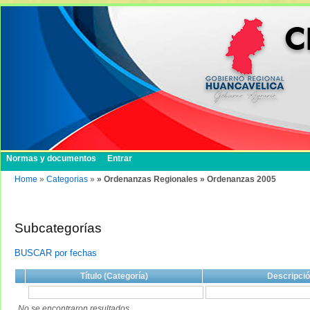
Normas y documentos
Entrar
Home
»
Categorias
»
» Ordenanzas Regionales » Ordenanzas 2005
Subcategorías
BUSCAR por fechas
Título (Categoría)
Descripci
No se encontraron resultados.