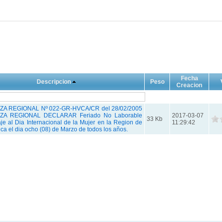
Fecha
Descripcion
Peso
Creacion
A REGIONAL Nº 022-GR-HVCA/CR del 28/02/2005
A REGIONAL DECLARAR Feriado No Laborable
2017-03-07
33 Kb
e al Dia Internacional de la Mujer en la Region de
11:29:42
ca el dia ocho (08) de Marzo de todos los años.