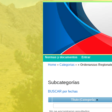
Normas y documentos
Entrar
Home
»
Categorias
»
» Ordenanzas Regional
Subcategorías
BUSCAR por fechas
Título (Categoría)
No se encontraron resultados.