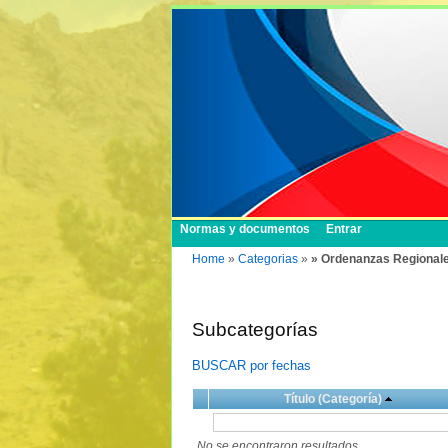
Normas y documentos
Entrar
Home
»
Categorias
»
» Ordenanzas Regional
Subcategorías
BUSCAR por fechas
Título (Categoría)
No se encontraron resultados.