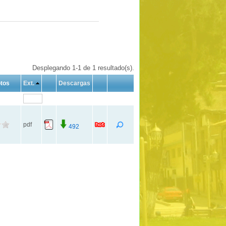
Desplegando 1-1 de 1 resultado(s).
tos
Ext.
Descargas
pdf
492