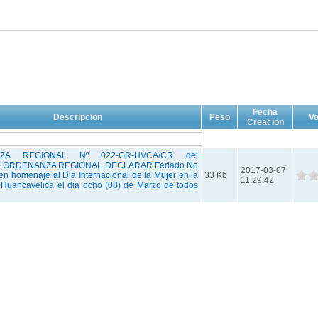
Fecha
Descripcion
Peso
Vo
Creacion
ZA REGIONAL Nº 022-GR-HVCA/CR del
05 ORDENANZA REGIONAL DECLARAR Feriado No
2017-03-07
en homenaje al Dia Internacional de la Mujer en la
33 Kb
11:29:42
Huancavelica el dia ocho (08) de Marzo de todos