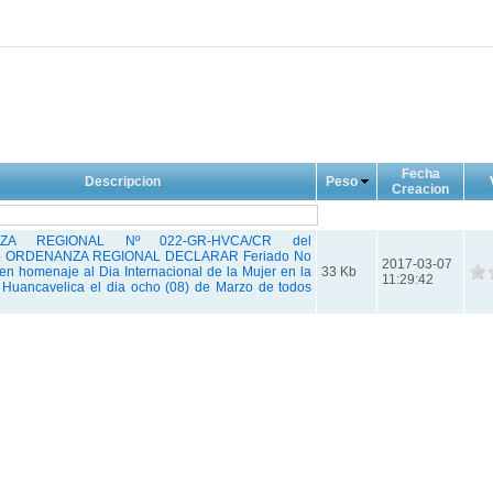
Fecha
Descripcion
Peso
Creacion
ZA REGIONAL Nº 022-GR-HVCA/CR del
05 ORDENANZA REGIONAL DECLARAR Feriado No
2017-03-07
en homenaje al Dia Internacional de la Mujer en la
33 Kb
11:29:42
Huancavelica el dia ocho (08) de Marzo de todos