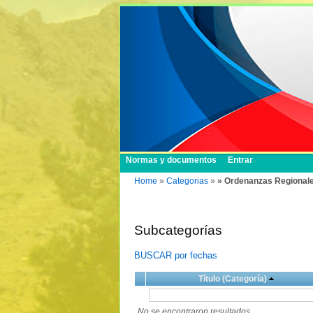
Normas y documentos
Entrar
Home
»
Categorias
»
» Ordenanzas Regional
Subcategorías
BUSCAR por fechas
Título (Categoría)
No se encontraron resultados.