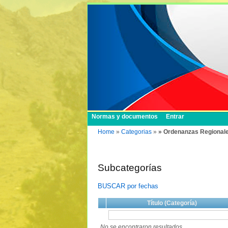
Normas y documentos
Entrar
Home
»
Categorias
»
» Ordenanzas Regional
Subcategorías
BUSCAR por fechas
Título (Categoría)
No se encontraron resultados.