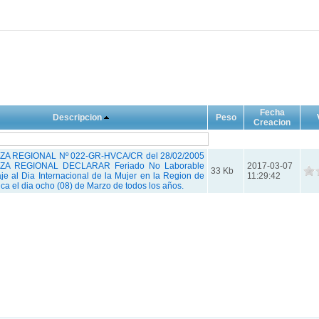
Fecha
Descripcion
Peso
Creacion
A REGIONAL Nº 022-GR-HVCA/CR del 28/02/2005
A REGIONAL DECLARAR Feriado No Laborable
2017-03-07
33 Kb
e al Dia Internacional de la Mujer en la Region de
11:29:42
ca el dia ocho (08) de Marzo de todos los años.