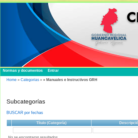
Normas y documentos
Entrar
Home
»
Categorias
»
» Manuales e Instructivos GRH
Subcategorías
BUSCAR por fechas
Título (Categoría)
Descripci
No se encontraron resultados.