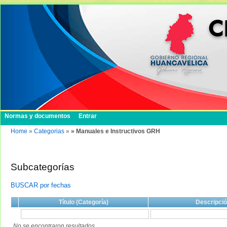
Normas y documentos
Entrar
Home
»
Categorias
»
» Manuales e Instructivos GRH
Subcategorías
BUSCAR por fechas
Título (Categoría)
Descripci
No se encontraron resultados.