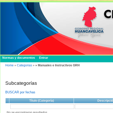
Normas y documentos
Entrar
Home
»
Categorias
»
» Manuales e Instructivos GRH
Subcategorías
BUSCAR por fechas
Título (Categoría)
Descripci
No se encontraron resultados.