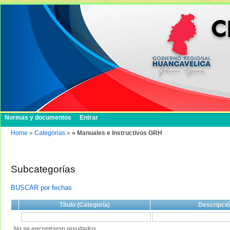
Normas y documentos
Entrar
Home
»
Categorias
»
» Manuales e Instructivos GRH
Subcategorías
BUSCAR por fechas
Título (Categoría)
Descripci
No se encontraron resultados.