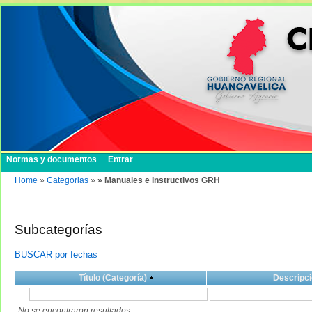
Normas y documentos
Entrar
Home
»
Categorias
»
» Manuales e Instructivos GRH
Subcategorías
BUSCAR por fechas
Título (Categoría)
Descripci
No se encontraron resultados.