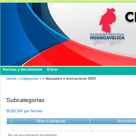
Normas y documentos
Entrar
Home
»
Categorias
»
» Manuales e Instructivos GRH
Subcategorías
BUSCAR por fechas
Título (Categoría)
Descripci
No se encontraron resultados.