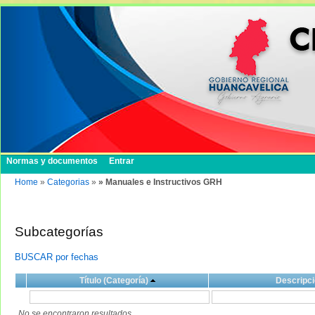
Normas y documentos
Entrar
Home
»
Categorias
»
» Manuales e Instructivos GRH
Subcategorías
BUSCAR por fechas
Título (Categoría)
Descripci
No se encontraron resultados.