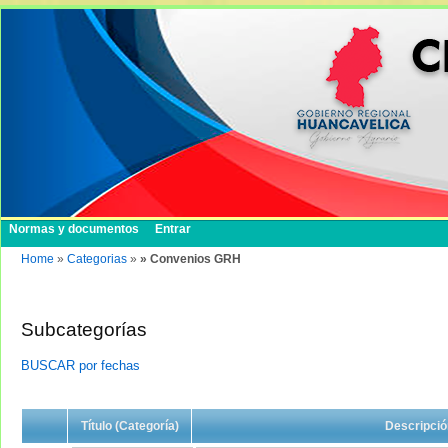
Normas y documentos
Entrar
Home
»
Categorias
»
» Convenios GRH
Subcategorías
BUSCAR por fechas
Título (Categoría)
Descripció