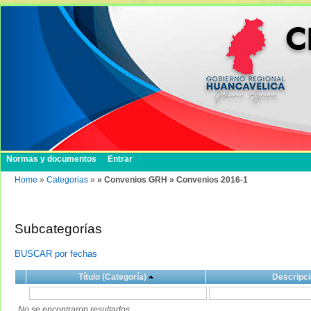
Normas y documentos
Entrar
Home
»
Categorias
»
» Convenios GRH » Convenios 2016-1
Subcategorías
BUSCAR por fechas
Título (Categoría)
Descripci
No se encontraron resultados.