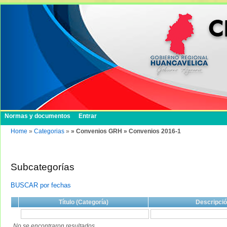
Normas y documentos
Entrar
Home
»
Categorias
»
» Convenios GRH » Convenios 2016-1
Subcategorías
BUSCAR por fechas
Título (Categoría)
Descripci
No se encontraron resultados.