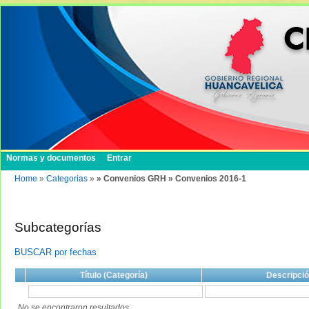
Normas y documentos
Entrar
Home
»
Categorias
»
» Convenios GRH » Convenios 2016-1
Subcategorías
BUSCAR por fechas
Título (Categoría)
Descripci
No se encontraron resultados.