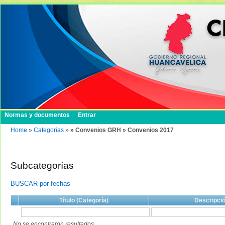
Normas y documentos
Entrar
Home
»
Categorias
»
» Convenios GRH » Convenios 2017
Subcategorías
BUSCAR por fechas
Título (Categoría)
Descripci
No se encontraron resultados.