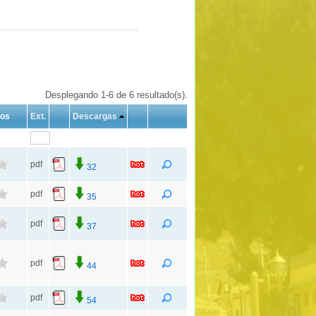
Desplegando 1-6 de 6 resultado(s).
tos
Ext.
Descargas
pdf
32
pdf
35
pdf
37
pdf
44
pdf
54