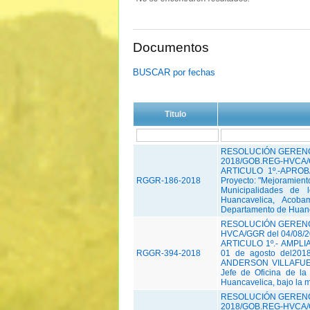
Documentos
BUSCAR por fechas
Titulo
RESOLUCIÓN GERENC
2018/GOB.REG-HVCA/G
ARTICULO 1º.-APROBA
RGGR-186-2018
Proyecto: "Mejoramiento
Municipalidades de 
Huancavelica, Acob
Departamento de Huanca
RESOLUCIÓN GERENC
HVCA/GGR del 04/08/
ARTICULO 1º.- AMPLIAR
RGGR-394-2018
01 de agosto del2018
ANDERSON VILLAFUERT
Jefe de Oficina de la
Huancavelica, bajo la 
RESOLUCIÓN GERENC
2018/GOB.REG-HVCA/G