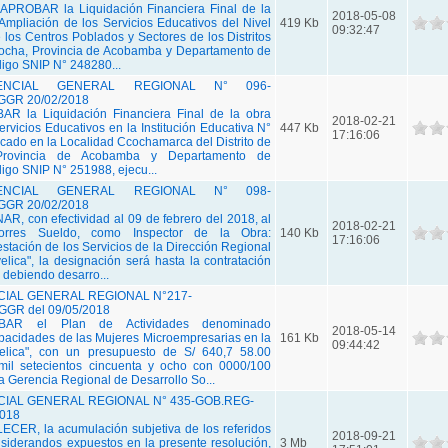
ROBAR la Liquidación Financiera Final de la
2018-05-08
Ampliación de los Servicios Educativos del Nivel
419 Kb
09:32:47
e los Centros Poblados y Sectores de los Distritos
cha, Provincia de Acobamba y Departamento de
igo SNIP N° 248280...
ENCIAL GENERAL REGIONAL N° 096-
GGR 20/02/2018
R la Liquidación Financiera Final de la obra
2018-02-21
rvicios Educativos en la Institución Educativa N°
447 Kb
17:16:06
bicado en la Localidad Ccochamarca del Distrito de
rovincia de Acobamba y Departamento de
igo SNIP N° 251988, ejecu...
ENCIAL GENERAL REGIONAL N° 098-
GGR 20/02/2018
, con efectividad al 09 de febrero del 2018, al
2018-02-21
orres Sueldo, como Inspector de la Obra:
140 Kb
17:16:06
stación de los Servicios de la Dirección Regional
ica", la designación será hasta la contratación
 debiendo desarro...
IAL GENERAL REGIONAL N°217-
GR del 09/05/2018
BAR el Plan de Actividades denominado
2018-05-14
pacidades de las Mujeres Microempresarias en la
161 Kb
09:44:42
elica", con un presupuesto de S/ 640,7 58.00
 mil setecientos cincuenta y ocho con 0000/100
a Gerencia Regional de Desarrollo So...
IAL GENERAL REGIONAL N° 435-GOB.REG-
2018
CER, la acumulación subjetiva de los referidos
2018-09-21
siderandos expuestos en la presente resolución,
3 Mb