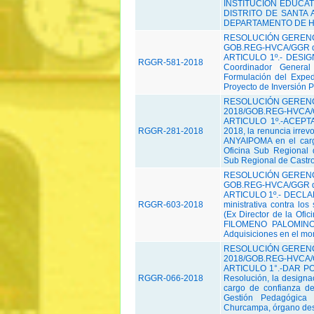
INSTITUCIÓN EDUCATI
DISTRITO DE SANTA 
DEPARTAMENTO DE HUAN
RESOLUCIÓN GERENCI
GOB.REG-HVCA/GGR de
ARTICULO 1º.- DESIGN
RGGR-581-2018
Coordinador General
Formulación del Exped
Proyecto de Inversión P
RESOLUCIÓN GERENC
2018/GOB.REG-HVCA/G
ARTICULO 1º.-ACEPTAR,
RGGR-281-2018
2018, la renuncia irre
ANYAIPOMA en el cargo
Oficina Sub Regional
Sub Regional de Castro
RESOLUCIÓN GERENCI
GOB.REG-HVCA/GGR de
ARTICULO 1º.- DECLAR
RGGR-603-2018
ministrativa contra
(Ex Director de la Ofi
FILOMENO PALOMINO 
Adquisiciones en el mo
RESOLUCIÓN GERENC
2018/GOB.REG-HVCA/G
ARTICULO 1°.-DAR POR
RGGR-066-2018
Resolución, la desig
cargo de confianza de
Gestión Pedagógica
Churcampa, órgano des