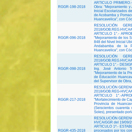
ARTICULO PRIMERO.-AP
RGGR-198-2018
Obra: "Mejoramiento y 
Inicial Escolarizados d
de Acobamba y Pomaco
Huancavelica", con Cód
RESOLUCIÓN GER
2018/GOB.REG.HVCA/
ARTICULO 1°.- APROBA
RGGR-096-2018
"Mejoramiento de los Se
848 del Nivel Inicial U
Andabamba de la P
Huancavelica", con Cód
RESOLUCIÓN GER
2018/GOB.REG.HVCA/
ARTICULO 1°.- DESIGNAR
RGGR-098-2018
Ing. José Antonio T
"Mejoramiento de la Pre
de Educación Huancavel
del Supervisor de Obra,
RESOLUCIÓN GERENC
2018/GOB.REG-HVCA/G
ARTICULO 1°.-APRO
RGGR-217-2018
"Mortalecimiento de Ca
Provincia de Huancav
(Seiscientos cuarenta
Soles), presentado porl
RESOLUCIÓN GERENC
HVCA/GGR del 19/09/
ARTICULO 1º.- ESTABLE
RGGR-435-2018
procesados por los con