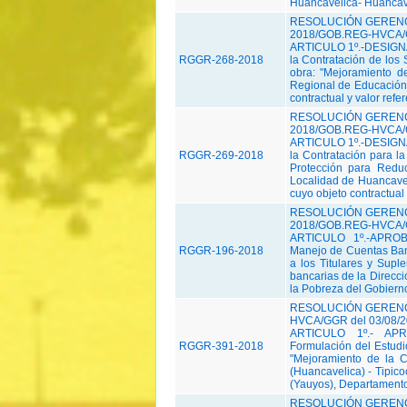
Huancavelica- Huancav
RESOLUCIÓN GERENC
2018/GOB.REG-HVCA/G
ARTICULO 1º.-DESIGNAR
RGGR-268-2018
la Contratación de los 
obra: "Mejoramiento de
Regional de Educación
contractual y valor refer
RESOLUCIÓN GERENC
2018/GOB.REG-HVCA/G
ARTICULO 1º.-DESIGNAR
RGGR-269-2018
la Contratación para la
Protección para Redu
Localidad de Huancave
cuyo objeto contractual y
RESOLUCIÓN GERENC
2018/GOB.REG-HVCA/G
ARTICULO 1º.-APROB
RGGR-196-2018
Manejo de Cuentas Banc
a los Titulares y Sup
bancarias de la Direcc
la Pobreza del Gobiern
RESOLUCIÓN GERENC
HVCA/GGR del 03/08/
ARTICULO 1º.- APR
RGGR-391-2018
Formulación del Estudio
"Mejoramiento de la 
(Huancavelica) - Tipic
(Yauyos), Departamentos
RESOLUCIÓN GERENC