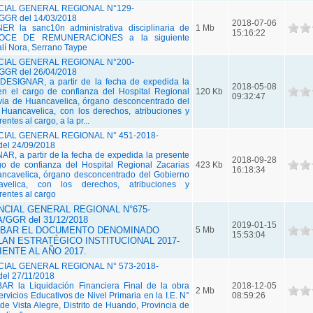
IAL GENERAL REGIONAL N°129-
GR del 14/03/2018
2018-07-06
R la sanc10n administrativa disciplinaria de
1 Mb
15:16:22
OCE DE REMUNERACIONES a la siguiente
talí Nora, Serrano Taype
IAL GENERAL REGIONAL N°200-
GR del 26/04/2018
SIGNAR, a partir de la fecha de expedida la
2018-05-08
en el cargo de confianza del Hospital Regional
120 Kb
09:32:47
ivia de Huancavelica, órgano desconcentrado del
Huancavelica, con los derechos, atribuciones y
ntes al cargo, a la pr...
AL GENERAL REGIONAL N° 451-2018-
l 24/09/2018
R, a partir de la fecha de expedida la presente
2018-09-28
go de confianza del Hospital Regional Zacarias
423 Kb
16:18:34
ancavelica, órgano desconcentrado del Gobierno
velica, con los derechos, atribuciones y
rentes al cargo
CIAL GENERAL REGIONAL N°675-
GGR del 31/12/2018
2019-01-15
ROBAR EL DOCUMENTO DENOMINADO
5 Mb
15:53:04
AN ESTRATÉGICO INSTITUCIONAL 2017-
ENTE AL AÑO 2017.
AL GENERAL REGIONAL N° 573-2018-
l 27/11/2018
R la Liquidación Financiera Final de la obra
2018-12-05
2 Mb
rvicios Educativos de Nivel Primaria en la I.E. N°
08:59:26
de Vista Alegre, Distrito de Huando, Provincia de