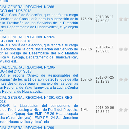
elica"
IAL GENERAL REGIONAL N°268-
GR del 11/06/2018
 al Comité de Selección, que tendrá a su cargo
2018-06-11
Servicios de Consultoría para la supervisión de la
175 Kb
17:59:03
 la Prestación de los Servicios de la Dirección
 del Departamento de Huancavelica", cuyo objeto
en...
IAL GENERAL REGIONAL N°269-
GR del 11/06/2018
 al Comité de Selección, que tendrá a su cargo
2018-06-11
 ejecución de la obra "Instalación del Servicio de
177 Kb
17:59:03
cir el Riesgo de Desembalse del Rio Mantaro
lica y Tayacaja, Departamento de Huancavelica",
 valor est...
IAL GENERAL REGIONAL N°196-
GR del 24/04/2018
AR el reporte "Anexo de Responsables del
2018-04-25
arias" de fecha 11 de abril del2018, que detalla
107 Kb
12:12:33
lentes designados para el manejo de las cuentas
ión Regional de Yaku Tarpuy para la Lucha Contra
o Regional de Huancaveli...
IAL GENERAL REGIONAL N° 391-GOB.REG-
2018
OBAR la Liquidación del componente de
2018-09-06
 de Pre Inversión a Nivel de Perfil del Proyecto:
1 Mb
15:38:44
Carretera Qapaq Ñan EMP. PE-26 Huaraccopata
ocha (Castrovirreyna) - EMP. PE - 24 San Jerónimo
 de Huancavelica y Lima", ela...
IAL GENERAL REGIONAL N°299-