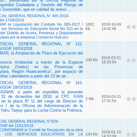
18", presentado por la Oficina Regional de
eguridad Ciudadana y Gestión del Riesgo de
 Sostenible, que en calidad de anexo ...
AL GENERAL REGIONAL N° 465-2018-
l 27/09/2018
R la Liquidación del Contrato No 085-2017 /
1002
2018-10-09
los Servicios de Educación Inicial No 521 en la
Kb
14:42:49
del Distrito de Acoria, Provincia y Departamento
utada por la empresa Consorcio Hulii.acc
ENCIAL GENERAL REGIONAL N° 131-
/GGR 14/03/2018
R, la Ampliación de Plazo de Ejecución del
2018-03-21
109 Kb
ervicio Ambiental a través de la Especie
16:20:54
vistylus (Sanky) en
las Provincias de
ytará, Región Huancavelica", por espacio de
 días calendarios a partir del 13 de ab...
ENCIAL GENERAL REGIONAL N° 141-
/GGR 19/03/2018
GNAR, a partir de expedida la presente
l 31 de
diciembre del
2018, al CPC. IVÁN
2018-03-21
2 Mb
la plaza N° 11 del cargo de Director de
17:31:54
ivo I de la Oficina de Administración de la
e Yaku Tarpuy para la Lucha
Contra la Pobreza,
IAL GENERAL REGIONAL N°029-
GR del 11/01/2018
ONFORMAR el Comité de Recepción de la obra
2018-01-15
E LOS SERVICIOS EDUCATIVOS EN LA
143 Kb
14:32:09