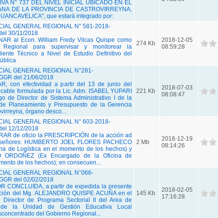
VA N° 737 DEL NIVEL INICIAL UBICADO EN EL
ANA DE LA PROVINCIA DE CASTROVIRREYNA,
CAVELICA", que estará integrado por:
AL GENERAL REGIONAL N° 581-2018-
l 30/11/2018
AR al Econ. William Fredy Vilcas Quispe como
2018-12-05
274 Kb
 Regional para supervisar y monitorear la
08:59:28
iente Técnico a Nivel de Estudio Definitivo del
ública
IAL GENERAL REGIONAL N°281-
GR del 21/06/2018
 con efectividad a partir del 13 de junio del
2018-07-03
vocable formulada por la Lic. Adm. ISABEL YUPARI
221 Kb
08:08:47
 de Director de Sistema Administrativo I de la
 de Planeamiento y Presupuesto de la Gerencia
virreyna, órgano desco...
AL GENERAL REGIONAL N° 603-2018-
l 12/12/2018
AR de oficio la PRESCRIPCIÓN de la acción ad
2018-12-19
 los señores: HUMBERTO JOEL FLORES PACHECO
2 Mb
08:14:26
cina de Logística en el momento de los hechos) y
ORDOÑEZ (Ex Encargado de la Oficina de
mento de los hechos); en consecuen...
IAL GENERAL REGIONAL N°066-
GR del 02/02/2018
 CONCLUIDA, a partir de expedida la presente
2018-02-05
nación del Mg. ALEJANDRO QUISPE ACUÑA en el
145 Kb
17:16:28
 Director de Programa Sectorial II del Area de
 de la Unidad de Gestión Educativa Local
concentrado del Gobierno Regional...