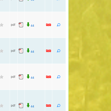
pdf
44
pdf
44
pdf
44
pdf
44