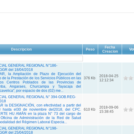
Fecha
Descripcion
Peso
Vo
Creacion
IAL GENERAL REGIONAL N°186-
GR del 18/04/2018
R, la Ampliación de Plazo de Ejecución del
2018-04-25
 de la Prestación de los Servicios Públicos en las
376 Kb
12:12:34
los Centros Poblados de las Provincias de
amba, Angaraes, Churcampa y Tayacaja del
velica", por espacio de dos (02) me...
IAL GENERAL REGIONAL N° 394-GOB.REG-
2018
 la DESIGNACIÓN, con efectividad a partir del
2018-09-06
 hasta el30 de noviembre del2018, del CPC.
610 Kb
15:38:45
E HU AMÁN en la plaza N° 73 del cargo de
 Oficina de Administración de la Red de Salud
modalidad del Régimen Laboral Especia...
IAL GENERAL REGIONAL N°198-
GR del 25/04/2018