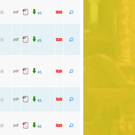
pdf
45
pdf
45
pdf
45
pdf
45
pdf
46