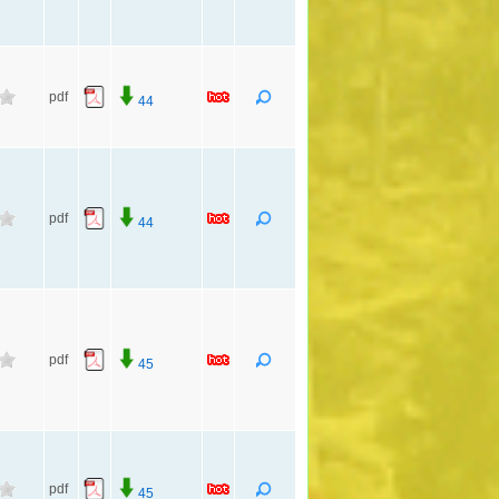
pdf
44
pdf
44
pdf
45
pdf
45