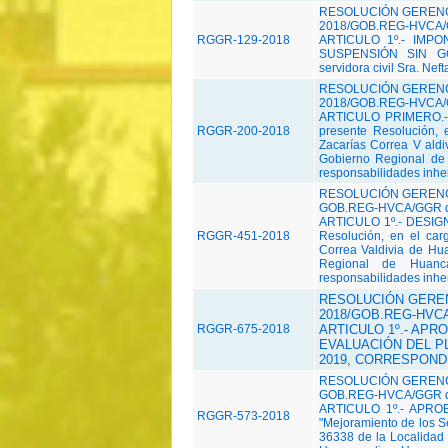
RESOLUCIÓN GERENC
2018/GOB.REG-HVCA/G
RGGR-129-2018
ARTICULO 1º.- IMPONE
SUSPENSIÓN SIN G
servidora civil Sra. Nef
RESOLUCIÓN GERENC
2018/GOB.REG-HVCA/G
ARTICULO PRIMERO.-DE
RGGR-200-2018
presente Resolución, 
Zacarías Correa V ald
Gobierno Regional de 
responsabilidades inhere
RESOLUCIÓN GERENCI
GOB.REG-HVCA/GGR de
ARTICULO 1º.- DESIGNA
RGGR-451-2018
Resolución, en el car
Correa Valdivia de Hu
Regional de Huanca
responsabilidades inhe
RESOLUCIÓN GEREN
2018/GOB.REG-HVCA/
RGGR-675-2018
ARTICULO 1º.- AP
EVALUACIÓN DEL PL
2019, CORRESPONDI
RESOLUCIÓN GERENCI
GOB.REG-HVCA/GGR de
ARTICULO 1º.- APROBA
RGGR-573-2018
"Mejoramiento de los Se
36338 de la Localidad 