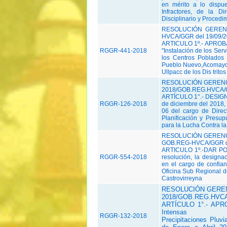
en mérito a lo dispu
Infractores, de la D
Disciplinario y Procedi
RESOLUCIÓN GERENC
HVCA/GGR del 19/09/
ARTICULO 1º.- APROBAR
RGGR-441-2018
"Instalación de los Serv
los Centros Poblados
Pueblo Nuevo,Acomayo,
Ullpacc de los Dis tritos
RESOLUCIÓN GERENC
2018/GOB.REG.HVCA/
ARTÍCULO 1°.- DESIGNAR
RGGR-126-2018
de diciembre del 2018
06 del cargo de Direct
Planificación y Presu
para la Lucha Contra la 
RESOLUCIÓN GERENCI
GOB.REG-HVCA/GGR de
ARTICULO 1º.-DAR POR
RGGR-554-2018
resolución, la desig
en el cargo de confian
Oficina Sub Regional d
Castrovirreyna
RESOLUCIÓN GEREN
2018/GOB.REG.HVCA
ARTÍCULO 1°.- APROB
Intensas
RGGR-132-2018
Precipitaciones Pluv