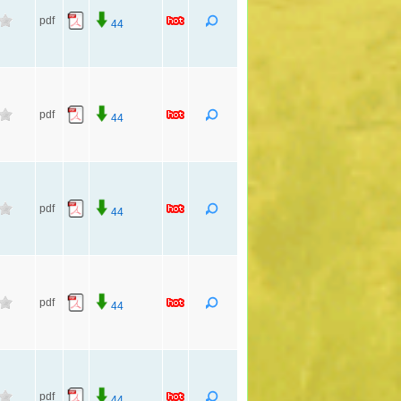
pdf
44
pdf
44
pdf
44
pdf
44
pdf
44