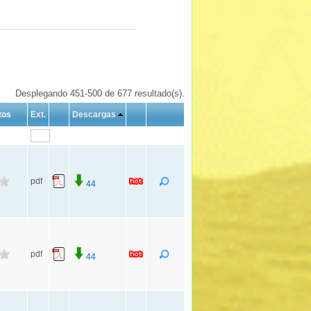
Desplegando 451-500 de 677 resultado(s).
tos
Ext.
Descargas
pdf
44
pdf
44