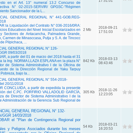
17:51:01
esto en el Art. 13° numeral 13.2 Concurso de
irectiva N° 02-2015-SERVIR/ GPGSC-"Régimen
miento Sancionador de la L...
IAL GENERAL REGIONAL N° 441-GOB.REG-
2018
 la Liquidación del Contrato N° 036-2016/0RA:
2018-09-21
icios Educativos del Nivel Inicial Escolarizados en
2 Mb
17:51:03
 y Sectores de Antacancha, Palmadera Grande,
 Carmen de Minasccasa, Putja y S. A. de Tincocc
 de Pilpichaca, ...
IAL GENERAL REGIONAL N° 126-
GGR 09/03/2018
, a partir del 01 de marzo del 2018 hasta el 31
2018-03-13
, a la Ing. NORMA LLAZA ESPLANA en la plaza N°
842 Kb
08:43:46
or de Sistema Administrativo I de la Oficina de
puesto de la Dirección Regional de Yaku Tarpuy
Pobreza, bajo la...
AL GENERAL REGIONAL N° 554-2018-
l 20/11/2018
 CONCLUIDA, a partir de expedida la presente
2018-11-26
nación del C.PC. PORFIRIO VALLADOLID GARCÍA,
305 Kb
12:23:05
za de Director de Sistema Administrativo I de la
e Administración de la Gerencia Sub Regional de
CIAL GENERAL REGIONAL N° 132-
/GGR 14/03/2018
AR el "Plan de Contingencia Regional por
2018-03-21
54 Kb
iales y Peligros Asociados durante los meses
16:20:53