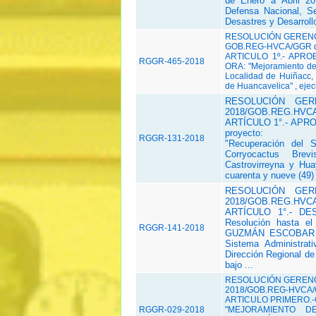
de Enero a Abril 20
Defensa Nacional, S
Desastres y Desarrollo
RESOLUCIÓN GERENCI
GOB.REG-HVCA/GGR de
ARTICULO 1º.- APROBA
RGGR-465-2018
ORA: "Mejoramiento de 
Localidad de Huiñacc, 
de Huancavelica" , ejec
RESOLUCIÓN GER
2018/GOB.REG.HVCA
ARTÍCULO 1°.- APROBA
proyecto:
RGGR-131-2018
"Recuperación del S
Corryocactus Bre
Castrovirreyna y Hua
cuarenta y nueve
(49)
RESOLUCIÓN GER
2018/GOB.REG.HVCA
ARTÍCULO 1°.- DESI
Resolución hasta e
RGGR-141-2018
GUZMÁN ESCOBAR en 
Sistema
Administrat
Dirección Regional d
bajo ...
RESOLUCIÓN GERENC
2018/GOB.REG-HVCA/G
ARTICULO PRIMERO.-C
RGGR-029-2018
"MEJORAMIENTO D