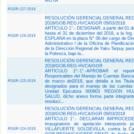
MOYA
RGGR-127-2018
RESOLUCIÓN GERENCIAL GENERAL REGI
2018/GOB.REG.HVCA/GGR 09/03/2018
ARTÍCULO 1°.- DESIGNAR, a partir del 01 d
hasta el 31 de diciembre del 2018, a la 
RGGR-126-2018
ESPLANA en la plaza N° 06 del cargo de Dir
Administrativo I de la Oficina de Planificac
de la Dirección Regional de Yaku Tarpuy par
la Pobreza, bajo la...
RESOLUCIÓN GERENCIAL GENERAL REGI
2018/GOB.REG-HVCA/GGR
ARTICULO 1º.-1°.-APROBAR el repo
Responsables del Manejo de Cuentas Bancar
de marzo del2018, que detalla a los Titul
RGGR-125-2018
designados para el manejo de las cuentas
Unidad Ejecutora 000803 REGION H
SALUD, dicho anexo forma parte integrant
resoluci...
RESOLUCIÓN GERENCIAL GENERAL REGI
2018/GOB.REG.HVCA/GGR 09/03/2018
ARTÍCULO 1°.- DECLARAR IMPROCEDEN
impugnatorio de apelación interpuesto
VILLAFUERTE SOLDEVILLA, contra la Car
RGGR-124-2018
GOB.REGHVCA/GRDE-DRA/D de fecha 05 