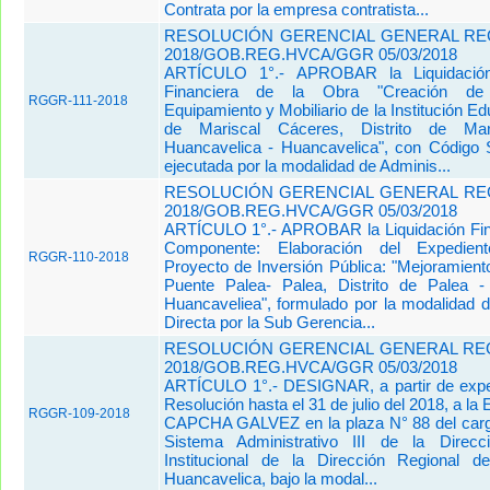
Contrata por la empresa contratista...
RESOLUCIÓN GERENCIAL GENERAL REG
2018/GOB.REG.HVCA/GGR 05/03/2018
ARTÍCULO 1°.- APROBAR la Liquidación
Financiera de la Obra "Creación de In
RGGR-111-2018
Equipamiento y Mobiliario de la Institución E
de Mariscal Cáceres, Distrito de Mar
Huancavelica - Huancavelica", con Código
ejecutada por la modalidad de Adminis...
RESOLUCIÓN GERENCIAL GENERAL REG
2018/GOB.REG.HVCA/GGR 05/03/2018
ARTÍCULO 1°.- APROBAR la Liquidación Fina
Componente: Elaboración del Expedien
RGGR-110-2018
Proyecto de Inversión Pública: "Mejoramient
Puente Palea- Palea, Distrito de Palea -
Huancaveliea", formulado por la modalidad d
Directa por la Sub Gerencia...
RESOLUCIÓN GERENCIAL GENERAL REG
2018/GOB.REG.HVCA/GGR 05/03/2018
ARTÍCULO 1°.- DESIGNAR, a partir de expe
Resolución hasta el 31 de julio del 2018, a l
RGGR-109-2018
CAPCHA GALVEZ en la plaza N° 88 del carg
Sistema Administrativo III de la Direc
Institucional de la Dirección Regional 
Huancavelica, bajo la modal...