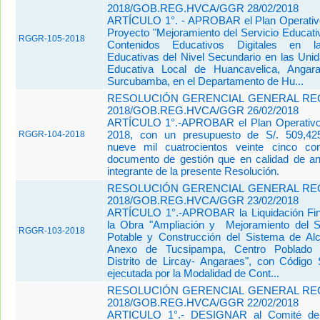
2018/GOB.REG.HVCA/GGR 28/02/2018
ARTÍCULO 1°. - APROBAR el Plan Operativo
Proyecto "Mejoramiento del Servicio Educati
RGGR-105-2018
Contenidos Educativos Digitales en las
Educativas del Nivel Secundario en las Uni
Educativa Local de Huancavelica, Angar
Surcubamba, en el Departamento de Hu...
RESOLUCIÓN GERENCIAL GENERAL REG
2018/GOB.REG.HVCA/GGR 26/02/2018
ARTÍCULO 1°.-APROBAR el Plan Operat
2018, con un presupuesto de S/. 509,425
RGGR-104-2018
nueve mil cuatrocientos veinte cinco co
documento de gestión que en calidad de a
integrante de la presente Resolución.
RESOLUCIÓN GERENCIAL GENERAL REG
2018/GOB.REG.HVCA/GGR 23/02/2018
ARTÍCULO 1°.-APROBAR la Liquidación Fina
la Obra "Ampliación y Mejoramiento del 
RGGR-103-2018
Potable y Construcción del Sistema de Alca
Anexo de Tucsipampa, Centro Poblado 
Distrito de Lircay- Angaraes", con Códig
ejecutada por la Modalidad de Cont...
RESOLUCIÓN GERENCIAL GENERAL REG
2018/GOB.REG.HVCA/GGR 22/02/2018
ARTICULO 1°.- DESIGNAR al Comité de 