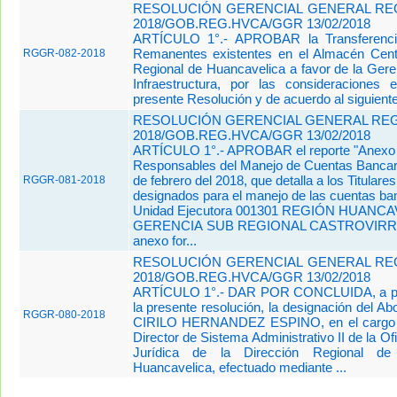
RESOLUCIÓN GERENCIAL GENERAL REG
2018/GOB.REG.HVCA/GGR 13/02/2018
ARTÍCULO 1°.- APROBAR la Transferencia
Remanentes existentes en el Almacén Cent
RGGR-082-2018
Regional de Huancavelica a favor de la Gere
Infraestructura, por las consideraciones
presente Resolución y de acuerdo al siguiente 
RESOLUCIÓN GERENCIAL GENERAL REGI
2018/GOB.REG.HVCA/GGR 13/02/2018
ARTÍCULO 1°.- APROBAR el reporte "Anexo
Responsables del Manejo de
Cuentas Bancari
de febrero del 2018, que detalla a los Titulare
RGGR-081-2018
designados para el
manejo de las cuentas ban
Unidad Ejecutora 001301 REGIÓN HUANCA
GERENCIA
SUB REGIONAL CASTROVIRRE
anexo for...
RESOLUCIÓN GERENCIAL GENERAL REG
2018/GOB.REG.HVCA/GGR 13/02/2018
ARTÍCULO 1°.- DAR POR CONCLUIDA, a par
la presente resolución, la designación del
RGGR-080-2018
CIRILO HERNANDEZ ESPINO, en el cargo d
Director de Sistema Administrativo II de la Of
Jurídica de la Dirección Regional d
Huancavelica, efectuado mediante ...