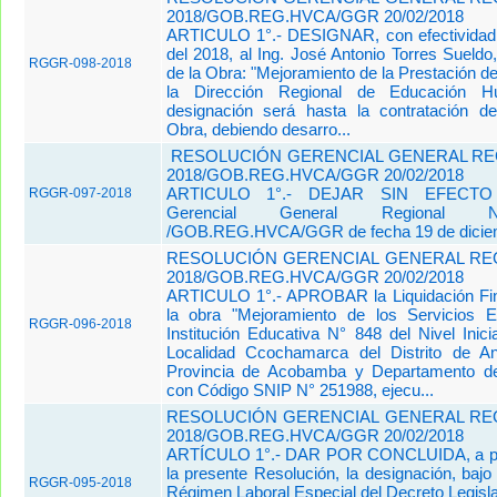
2018/GOB.REG.HVCA/GGR 20/02/2018
ARTICULO 1°.- DESIGNAR, con efectividad 
del 2018, al Ing. José Antonio Torres Sueld
RGGR-098-2018
de la Obra: "Mejoramiento de la Prestación de
la Dirección Regional de Educación Hua
designación será hasta la contratación d
Obra, debiendo desarro...
RESOLUCIÓN GERENCIAL GENERAL REG
2018/GOB.REG.HVCA/GGR 20/02/2018
ARTICULO 1°.- DEJAR SIN EFECTO l
RGGR-097-2018
Gerencial General Regional 
/GOB.REG.HVCA/GGR de fecha 19 de diciem
RESOLUCIÓN GERENCIAL GENERAL REG
2018/GOB.REG.HVCA/GGR 20/02/2018
ARTICULO 1°.- APROBAR la Liquidación Fin
la obra "Mejoramiento de los Servicios E
RGGR-096-2018
Institución Educativa N° 848 del Nivel Inic
Localidad Ccochamarca del Distrito de 
Provincia de Acobamba y Departamento de
con Código SNIP N° 251988, ejecu...
RESOLUCIÓN GERENCIAL GENERAL REG
2018/GOB.REG.HVCA/GGR 20/02/2018
ARTÍCULO 1°.- DAR POR CONCLUIDA, a par
la presente Resolución, la designación, bajo
RGGR-095-2018
Régimen Laboral Especial del Decreto Legisla