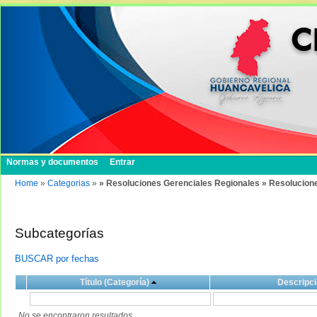
Normas y documentos
Entrar
Home
»
Categorias
»
» Resoluciones Gerenciales Regionales » Resolucion
Subcategorías
BUSCAR por fechas
Título (Categoría)
Descripci
No se encontraron resultados.