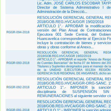
Lic. Adm. JOSÉ CARLOS ESCOBAR TAYPE 
Director de Sistema Administrativo I d
Administración de la Direcció...
RESOLUCIÓN GERENCIAL GENERAL REG
2018/GOB.REG.HVCA/GGR 19/02/2018
ARTICULO 1°.· APROBAR la modificación
versión del Plan Anual de Contratacione
RGGR-094-2018
Ejecutora 001 Sede Central, del Gobier
Huancavelica correspondiente al Ejercicio Fi
incluye la contratación de bienes y servicio
obras y obras conforme al Anexo...
RESOLUCIÓN GERENCIAL GENERAL REG
2018/GOB.REG.HVCA/GGR 19/02/2018
ARTICULO 1°.- APROBAR el reporte "Anexo de Respo
RGGR-093-2018
de Cuentas Bancarias" de fecha 07 de febrero del 201
Titulares y Suplentes designados para el manejo de l
de la UNIDAD EJECUTORA 001304 REGIÓN
GERENCIA SUB REGIONAL DE ANGARAES, dicho anexo
RESOLUCIÓN GERENCIAL GENERAL REG
2018/GOB.REG.HVCA/GGR-ORG-SANC. 19
ARTICULO 1°.- IMPONER la sanción a
RGGR-092-2018
disciplinaria de SUSPENSIÓN 
REMUNERACIONES al siguiente servidor civi
RESOLUCIÓN GERENCIAL GENERAL REGI
2018/GOB.REG.HVCA/GGR-ORG-SANC. 19
ARTICULO 1°.- IMPONER la sanción adminis
RGGR-091-2018