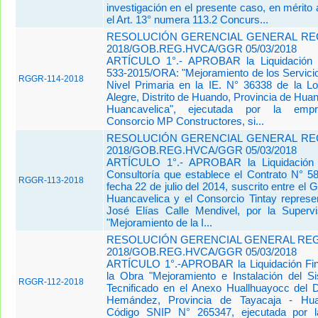
investigación en el presente caso, en mérito 
el Art. 13° numera 113.2 Concurs...
RESOLUCIÓN GERENCIAL GENERAL REG
2018/GOB.REG.HVCA/GGR 05/03/2018
ARTÍCULO 1°.- APROBAR la Liquidación d
533-2015/ORA: "Mejoramiento de los Servici
RGGR-114-2018
Nivel Primaria en la IE. N° 36338 de la Lo
Alegre, Distrito de Huando, Provincia de Hua
Huancavelica", ejecutada por la empre
Consorcio MP Constructores, si...
RESOLUCIÓN GERENCIAL GENERAL REG
2018/GOB.REG.HVCA/GGR 05/03/2018
ARTÍCULO 1°.- APROBAR la Liquidación d
Consultoría que establece el Contrato N° 
RGGR-113-2018
fecha 22 de julio del 2014, suscrito entre el 
Huancavelica y el Consorcio Tintay represen
José Elías Calle Mendivel, por la Superv
"Mejoramiento de la I...
RESOLUCIÓN GERENCIAL GENERAL REGI
2018/GOB.REG.HVCA/GGR 05/03/2018
ARTÍCULO 1°.-APROBAR la Liquidación Fina
la Obra "Mejoramiento e Instalación del 
RGGR-112-2018
Tecnificado en el Anexo Huallhuayocc del Di
Hemández, Provincia de Tayacaja - Huan
Código SNIP N° 265347, ejecutada por l