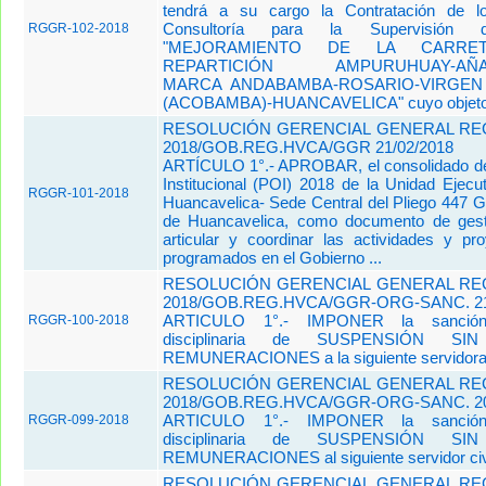
tendrá a su cargo la Contratación de l
Consultoría para la Supervisión
RGGR-102-2018
"MEJORAMIENTO DE LA CARRETE
REPARTICIÓN AMPURUHUAY-AÑAN
MARCA ANDABAMBA-ROSARIO-VIRGEN
(ACOBAMBA)-HUANCAVELICA" cuyo objeto c
RESOLUCIÓN GERENCIAL GENERAL REG
2018/GOB.REG.HVCA/GGR 21/02/2018
ARTÍCULO 1°.- APROBAR, el consolidado de
Institucional (POI) 2018 de la Unidad Ejecu
RGGR-101-2018
Huancavelica- Sede Central del Pliego 447 G
de Huancavelica, como documento de gest
articular y coordinar las actividades y p
programados en el Gobierno ...
RESOLUCIÓN GERENCIAL GENERAL REG
2018/GOB.REG.HVCA/GGR-ORG-SANC. 21
ARTICULO 1°.- IMPONER la sanción a
RGGR-100-2018
disciplinaria de SUSPENSIÓN 
REMUNERACIONES a la siguiente servidora c
RESOLUCIÓN GERENCIAL GENERAL REG
2018/GOB.REG.HVCA/GGR-ORG-SANC. 20
ARTICULO 1°.- IMPONER la sanción a
RGGR-099-2018
disciplinaria de SUSPENSIÓN 
REMUNERACIONES al siguiente servidor civi
RESOLUCIÓN GERENCIAL GENERAL REG