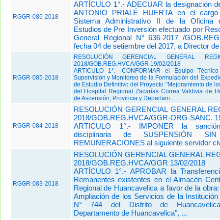
ARTÍCULO 1°.- ADECUAR la designación d
ANTONIO PRIALÉ HUERTA en el cargo d
RGGR-086-2018
Sistema Administrativo II de la Oficina
Estudios de Pre Inversión efectuado por Res
General Regional N° 636-2017 /GOB.R
fecha 04 de setiembre del 2017, a Director de 
RESOLUCIÓN GERENCIAL GENERAL REG
2018/GOB.REG.HVCA/GGR 19/02/2018
ARTICULO 1°.- CONFORMAR el Equipo Técnico 
RGGR-085-2018
Supervisión y Monitoreo de la Formulación del Expedi
de Estudio Definitivo del Proyecto "Mejoramiento de lo
del Hospital Regional Zacarías Correa Valdivia de Hu
de Ascensión, Provincia y Departam...
RESOLUCIÓN GERENCIAL GENERAL REG
2018/GOB.REG.HVCA/GGR-ORG-SANC. 19
ARTICULO 1°.- IMPONER la sanción a
RGGR-084-2018
disciplinaria de SUSPENSIÓN 
REMUNERACIONES al siguiente servidor civi
RESOLUCIÓN GERENCIAL GENERAL REGI
2018/GOB.REG.HVCA/GGR 13/02/2018
ARTÍCULO 1°.- APROBAR la Transferencia
Remanentes existentes en el Almacén Cent
RGGR-083-2018
Regional de Huancavelica a favor de la obra
Ampliación de los Servicios de la Institución 
N° 744 del Distrito de Huancavelica
Departamento de Huancavelica", ...