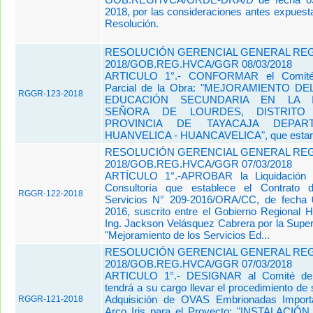
2018, por las consideraciones antes expuest
Resolución.
RESOLUCIÓN GERENCIAL GENERAL REGI
2018/GOB.REG.HVCA/GGR 08/03/2018
ARTICULO 1°.- CONFORMAR el Comité
Parcial de la Obra: "MEJORAMIENTO D
RGGR-123-2018
EDUCACIÓN SECUNDARIA EN LA I
SEÑORA DE LOURDES, DISTRITO
PROVINCIA DE TAYACAJA DEPAR
HUANVELICA - HUANCAVELICA", que estará 
RESOLUCIÓN GERENCIAL GENERAL REGI
2018/GOB.REG.HVCA/GGR 07/03/2018
ARTÍCULO 1°.-APROBAR la Liquidación d
Consultoría que establece el Contrato 
RGGR-122-2018
Servicios N° 209-2016/ORA/CC, de fecha
2016, suscrito entre el Gobierno Regional H
Ing. Jackson Velásquez Cabrera por la Super
"Mejoramiento de los Servicios Ed...
RESOLUCIÓN GERENCIAL GENERAL REGI
2018/GOB.REG.HVCA/GGR 07/03/2018
ARTICULO 1°.- DESIGNAR al Comité de 
tendrá a su cargo llevar el procedimiento de 
Adquisición de OVAS Embrionadas Import
RGGR-121-2018
Arco Iris para el Proyecto: "INSTALACI