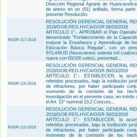
Dirección Regional Agraria de Huancavelica
de anexo en un (01) anillado, forma parte 
presente Resolución.
RESOLUCIÓN GERENCIAL GENERAL REG
2018/GOB.REG.HVCA/GGR 06/03/2018
ARTICULO 1°.- APROBAR el Plan Operativo
denominado "Fortalecimiento de la Capaci
RGGR-117-2018
mejorar la Enseñanza y Aprendizaje de lo
Educación Básica Regular", con un pres
970,449.00 (Novecientos setenta mil cuatroc
nueve con 00/100 soles), presentad...
RESOLUCIÓN GERENCIAL GENERAL REG
2018/GOB.REG.HVCA/GGR 06/03/2018
ARTÍCULO 1°.- ESTABLECER, la acumu
referidos procesados, bajo la institución jur
RGGR-116-2018
de infractores, por haber participado con
momento de la comisión de los hech
investigación en el presente caso, en mérito 
el Art. 13° numeral 13.2 Concurs...
RESOLUCIÓN GERENCIAL GENERAL REG
2018/GOB.REG.HVCA/GGR 06/03/2018
ARTÍCULO 1°.- ESTABLECER, la acumu
referidos procesados, bajo la institución jur
RGGR-115-2018
de infractores, por haber participado con
momento de la comisión de los hech