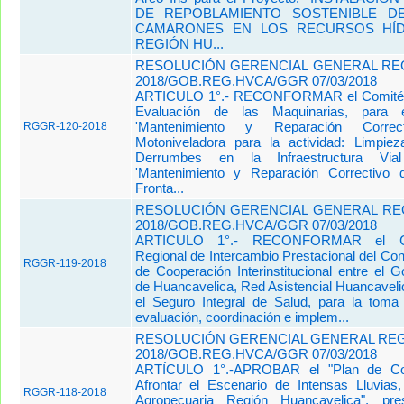
DE REPOBLAMIENTO SOSTENIBLE D
CAMARONES EN LOS RECURSOS HÍD
REGIÓN HU...
RESOLUCIÓN GERENCIAL GENERAL REG
2018/GOB.REG.HVCA/GGR 07/03/2018
ARTICULO 1°.- RECONFORMAR el Comité 
Evaluación de las Maquinarias, para e
'Mantenimiento y Reparación Corr
RGGR-120-2018
Motoniveladora para la actividad: Limpi
Derrumbes en la Infraestructura Vial
'Mantenimiento y Reparación Correctivo
Fronta...
RESOLUCIÓN GERENCIAL GENERAL REG
2018/GOB.REG.HVCA/GGR 07/03/2018
ARTICULO 1°.- RECONFORMAR el Co
Regional de Intercambio Prestacional del Co
RGGR-119-2018
de Cooperación Interinstitucional entre el 
de Huancavelica, Red Asistencial Huancave
el Seguro Integral de Salud, para la tom
evaluación, coordinación e implem...
RESOLUCIÓN GERENCIAL GENERAL REGI
2018/GOB.REG.HVCA/GGR 07/03/2018
ARTÍCULO 1°.-APROBAR el "Plan de Con
Afrontar el Escenario de Intensas Lluvias,
RGGR-118-2018
Agropecuaria Región Huancavelica", pre