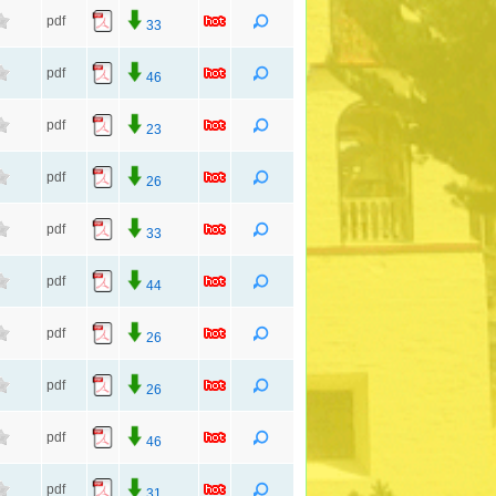
pdf
33
pdf
46
pdf
23
pdf
26
pdf
33
pdf
44
pdf
26
pdf
26
pdf
46
pdf
31