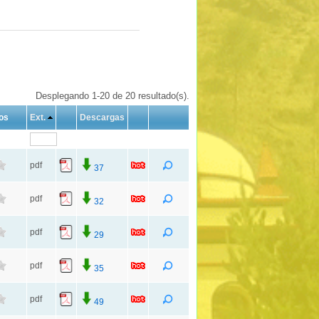
Desplegando 1-20 de 20 resultado(s).
os
Ext.
Descargas
pdf
37
pdf
32
pdf
29
pdf
35
pdf
49