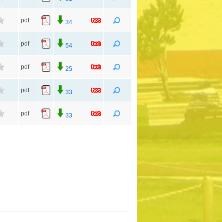
pdf
34
pdf
54
pdf
25
pdf
33
pdf
33