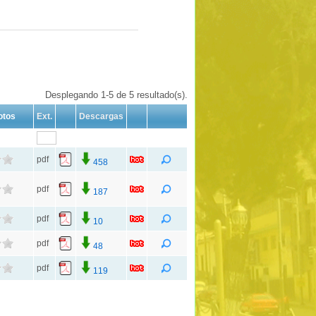
Desplegando 1-5 de 5 resultado(s).
otos
Ext.
Descargas
pdf
458
pdf
187
pdf
10
pdf
48
pdf
119