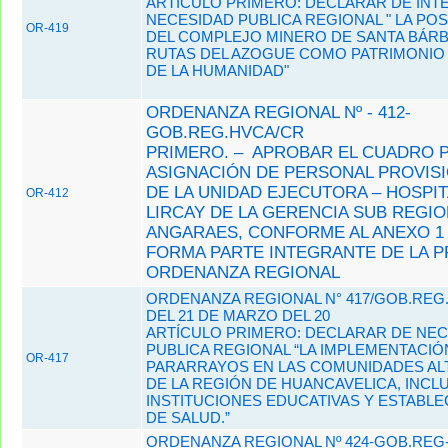
ARTÍCULO PRIMERO: DECLARAR DE INT
NECESIDAD PUBLICA REGIONAL " LA PO
OR-419
DEL COMPLEJO MINERO DE SANTA BÁRB
RUTAS DEL AZOGUE COMO PATRIMONIO
DE LA HUMANIDAD"
ORDENANZA REGIONAL Nº - 412-
GOB.REG.HVCA/CR
PRIMERO. – APROBAR EL CUADRO 
ASIGNACIÓN DE PERSONAL PROVISI
DE LA UNIDAD EJECUTORA – HOSPIT
OR-412
LIRCAY DE LA GERENCIA SUB REGIO
ANGARAES, CONFORME AL ANEXO 1
FORMA PARTE INTEGRANTE DE LA 
ORDENANZA REGIONAL
ORDENANZA REGIONAL N° 417/GOB.REG
DEL 21 DE MARZO DEL 20
ARTÍCULO PRIMERO: DECLARAR DE NE
PUBLICA REGIONAL “LA IMPLEMENTACIÓ
OR-417
PARARRAYOS EN LAS COMUNIDADES AL
DE LA REGIÓN DE HUANCAVELICA, INC
INSTITUCIONES EDUCATIVAS Y ESTABLE
DE SALUD.”
ORDENANZA REGIONAL Nº 424-GOB.REG