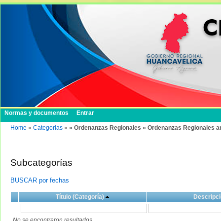
Normas y documentos
Entrar
Home
»
Categorias
»
» Ordenanzas Regionales » Ordenanzas Regionales a
Subcategorías
BUSCAR por fechas
Título (Categoría)
Descripci
No se encontraron resultados.