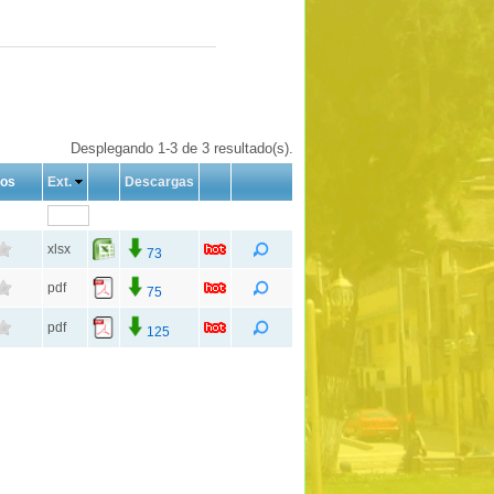
Desplegando 1-3 de 3 resultado(s).
tos
Ext.
Descargas
xlsx
73
pdf
75
pdf
125