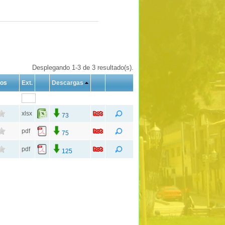
Desplegando 1-3 de 3 resultado(s).
tos
Ext.
Descargas
xlsx
73
pdf
75
pdf
125