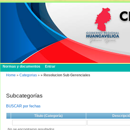
Normas y documentos
Entrar
Home
»
Categorias
»
» Resolucion Sub Gerenciales
Subcategorías
BUSCAR por fechas
Título (Categoría)
Descripci
No se encontraron resultados.