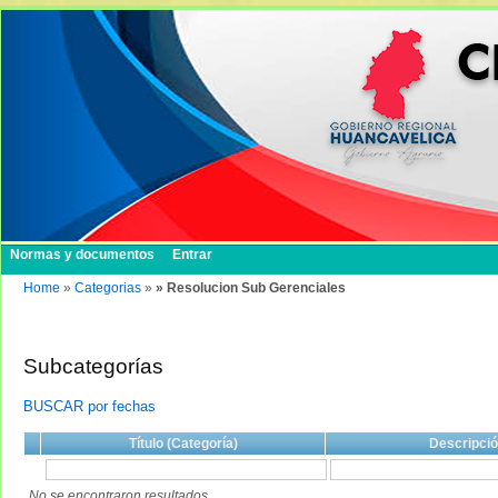
Normas y documentos
Entrar
Home
»
Categorias
»
» Resolucion Sub Gerenciales
Subcategorías
BUSCAR por fechas
Título (Categoría)
Descripci
No se encontraron resultados.