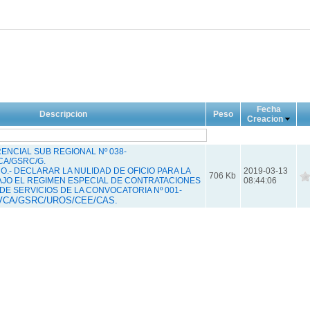
Fecha
Descripcion
Peso
Creacion
NCIAL SUB REGIONAL Nº 038-
CA/GSRC/G.
.- DECLARAR LA NULIDAD DE OFICIO PARA LA
2019-03-13
706 Kb
JO EL REGIMEN ESPECIAL DE CONTRATACIONES
08:44:06
DE SERVICIOS DE LA CONVOCATORIA Nº 001-
VCA/GSRC/UROS/CEE/CAS.