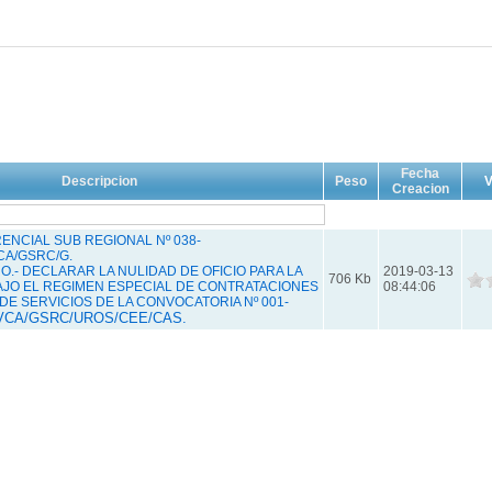
Fecha
Descripcion
Peso
V
Creacion
NCIAL SUB REGIONAL Nº 038-
CA/GSRC/G.
.- DECLARAR LA NULIDAD DE OFICIO PARA LA
2019-03-13
706 Kb
JO EL REGIMEN ESPECIAL DE CONTRATACIONES
08:44:06
DE SERVICIOS DE LA CONVOCATORIA Nº 001-
VCA/GSRC/UROS/CEE/CAS.