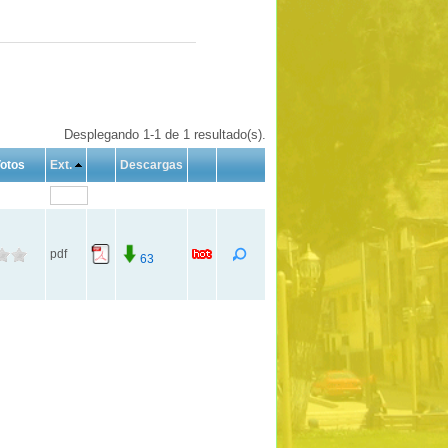
Desplegando 1-1 de 1 resultado(s).
otos
Ext.
Descargas
pdf
63