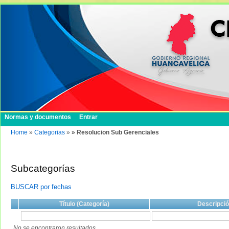
Normas y documentos
Entrar
Home
»
Categorias
»
» Resolucion Sub Gerenciales
Subcategorías
BUSCAR por fechas
Título (Categoría)
Descripci
No se encontraron resultados.