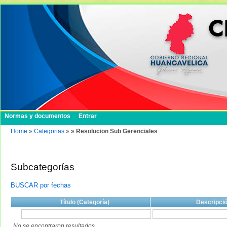
Normas y documentos
Entrar
Home
»
Categorias
»
» Resolucion Sub Gerenciales
Subcategorías
BUSCAR por fechas
Título (Categoría)
Descripci
No se encontraron resultados.