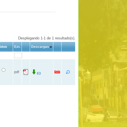
Desplegando 1-1 de 1 resultado(s).
otos
Ext.
Descargas
pdf
63