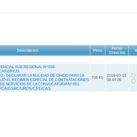
Fecha
Descripcion
Peso
V
Creacion
NCIAL SUB REGIONAL Nº 038-
CA/GSRC/G.
.- DECLARAR LA NULIDAD DE OFICIO PARA LA
2019-03-13
706 Kb
JO EL REGIMEN ESPECIAL DE CONTRATACIONES
08:44:06
DE SERVICIOS DE LA CONVOCATORIA Nº 001-
VCA/GSRC/UROS/CEE/CAS.