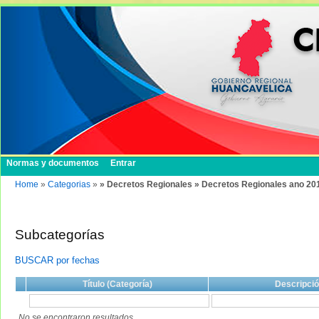
Normas y documentos
Entrar
Home
»
Categorias
»
» Decretos Regionales » Decretos Regionales ano 20
Subcategorías
BUSCAR por fechas
Título (Categoría)
Descripci
No se encontraron resultados.