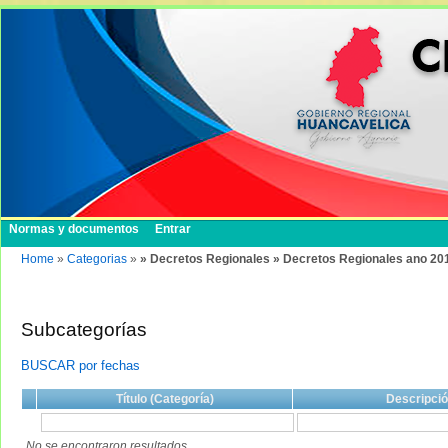
Normas y documentos
Entrar
Home
»
Categorias
»
» Decretos Regionales » Decretos Regionales ano 20
Subcategorías
BUSCAR por fechas
Título (Categoría)
Descripci
No se encontraron resultados.