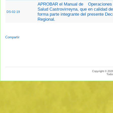
APROBAR el Manual de
Operaciones 
Salud Castrovirreyna, que en calidad d
DS-02-19
forma parte integrante del presente Dec
Regional.
Compartir
Copyright © 2026
Todo