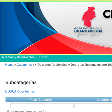
Normas y documentos
Entrar
Home
»
Categorias
»
» Decretos Regionales » Decretos Regionales ano 20
Subcategorías
BUSCAR por fechas
Título (Categoría)
Descripci
No se encontraron resultados.