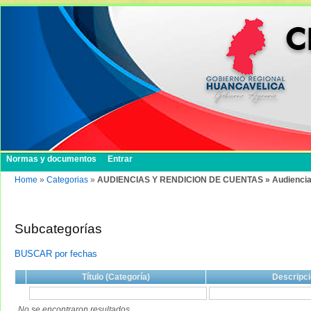
Normas y documentos
Entrar
Home
»
Categorias
»
AUDIENCIAS Y RENDICION DE CUENTAS » Audiencias
Subcategorías
BUSCAR por fechas
Título (Categoría)
Descripci
No se encontraron resultados.