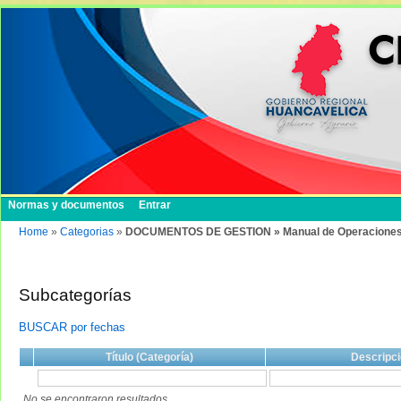
Normas y documentos
Entrar
Home
»
Categorias
»
DOCUMENTOS DE GESTION » Manual de Operacione
Subcategorías
BUSCAR por fechas
Título (Categoría)
Descripci
No se encontraron resultados.