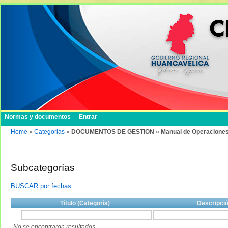
Normas y documentos
Entrar
Home
»
Categorias
»
DOCUMENTOS DE GESTION » Manual de Operacione
Subcategorías
BUSCAR por fechas
Título (Categoría)
Descripci
No se encontraron resultados.