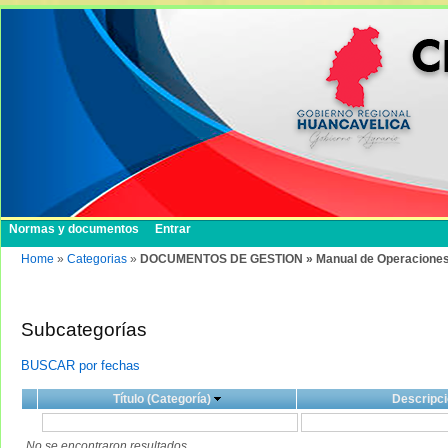
Normas y documentos
Entrar
Home
»
Categorias
»
DOCUMENTOS DE GESTION » Manual de Operacione
Subcategorías
BUSCAR por fechas
Título (Categoría)
Descripci
No se encontraron resultados.