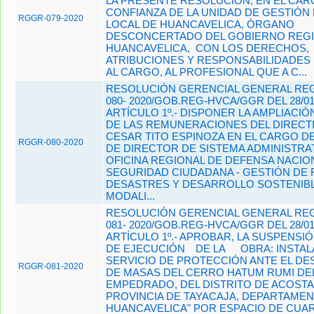
LA PRESENTE RESOLUCIÓN, EN EL CAR
CONFIANZA DE LA UNIDAD DE GESTIÓN
RGGR-079-2020
LOCAL DE HUANCAVELICA, ÓRGANO
DESCONCERTADO DEL GOBIERNO REGI
HUANCAVELICA, CON LOS DERECHOS,
ATRIBUCIONES Y RESPONSABILIDADES
AL CARGO, AL PROFESIONAL QUE A C...
RESOLUCIÓN GERENCIAL GENERAL REG
080- 2020/GOB.REG-HVCA/GGR DEL 28/01
ARTÍCULO 1º.- DISPONER LA AMPLIACIÓ
DE LAS REMUNERACIONES DEL DIRECTI
CESAR TITO ESPINOZA EN EL CARGO D
RGGR-080-2020
DE DIRECTOR DE SISTEMA ADMINISTRATI
OFICINA REGIONAL DE DEFENSA NACIO
SEGURIDAD CIUDADANA - GESTIÓN DE 
DESASTRES Y DESARROLLO SOSTENIBLE
MODALI...
RESOLUCIÓN GERENCIAL GENERAL REG
081- 2020/GOB.REG-HVCA/GGR DEL 28/01
ARTÍCULO 1º.- APROBAR, LA SUSPENSI
DE EJECUCIÓN
DE LA
OBRA: INSTAL
SERVICIO DE PROTECCIÓN ANTE EL DE
RGGR-081-2020
DE MASAS DEL CERRO HATUM RUMI DE
EMPEDRADO, DEL DISTRITO DE ACOST
PROVINCIA DE TAYACAJA, DEPARTAME
HUANCAVELICA" POR ESPACIO DE CUA