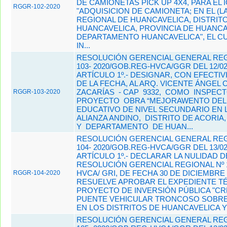
DE CAMIONETAS PICK UP 4X4, PARA EL 
RGGR-102-2020
"ADQUISICION DE CAMIONETA; EN EL (
REGIONAL DE HUANCAVELICA, DISTRIT
HUANCAVELICA, PROVINCIA DE HUAN
DEPARTAMENTO HUANCAVELICA", EL C
IN...
RESOLUCIÓN GERENCIAL GENERAL REG
103- 2020/GOB.REG-HVCA/GGR DEL 12/02
ARTÍCULO 1º.- DESIGNAR, CON EFECTIV
DE LA FECHA, AL ARQ. VICENTE ÁNGEL 
ZACARÍAS - CAP 9332, COMO INSPE
RGGR-103-2020
PROYECTO OBRA “MEJORAWENTO DEL 
EDUCATIVO DE NIVEL SECUNDARIO EN LA
ALIANZA ANDINO, DISTRITO DE ACORIA
Y DEPARTAMENTO DE HUAN...
RESOLUCIÓN GERENCIAL GENERAL REG
104- 2020/GOB.REG-HVCA/GGR DEL 13/02
ARTÍCULO 1º.- DECLARAR LA NULIDAD D
RESOLUCIÓN GERENCIAL REGIONAL Nº 1
HVCA/ GRI, DE FECHA 30 DE DICIEMBRE 
RGGR-104-2020
RESUELVE APROBAR EL EXPEDIENTE T
PROYECTO DE INVERSIÓN PÚBLICA "CR
PUENTE VEHICULAR TRONCOSO SOBRE 
EN LOS DISTRITOS DE HUANCAVELICA Y 
RESOLUCIÓN GERENCIAL GENERAL REG