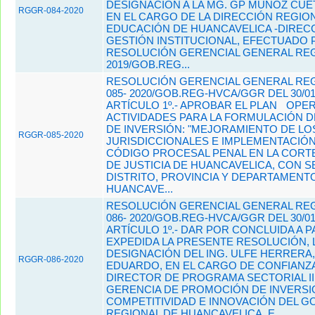
DESIGNACIÓN A LA MG. GP MUÑOZ CUET
RGGR-084-2020
EN EL CARGO DE LA DIRECCIÓN REGIO
EDUCACIÓN DE HUANCAVELICA -DIREC
GESTIÓN INSTITUCIONAL, EFECTUADO 
RESOLUCIÓN GERENCIAL GENERAL REGI
2019/GOB.REG...
RESOLUCIÓN GERENCIAL GENERAL REG
085- 2020/GOB.REG-HVCA/GGR DEL 30/01
ARTÍCULO 1º.- APROBAR EL PLAN
OPER
ACTIVIDADES PARA LA FORMULACIÓN 
DE INVERSIÓN: "MEJORAMIENTO DE L
RGGR-085-2020
JURISDICCIONALES E IMPLEMENTACIÓ
CÓDIGO PROCESAL PENAL EN LA CORT
DE JUSTICIA DE HUANCAVELICA, CON S
DISTRITO, PROVINCIA Y DEPARTAMENT
HUANCAVE...
RESOLUCIÓN GERENCIAL GENERAL REG
086- 2020/GOB.REG-HVCA/GGR DEL 30/01
ARTÍCULO 1º.- DAR POR CONCLUIDA A P
EXPEDIDA LA PRESENTE RESOLUCIÓN, 
DESIGNACIÓN DEL ING. ULFE HERRERA
RGGR-086-2020
EDUARDO, EN EL CARGO DE CONFIANZ
DIRECTOR DE PROGRAMA SECTORIAL II
GERENCIA DE PROMOCIÓN DE INVERSI
COMPETITIVIDAD E INNOVACIÓN DEL G
REGIONAL DE HUANCAVELICA, E...