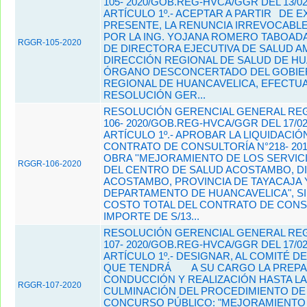
105- 2020/GOB.REG-HVCA/GGR DEL 13/02
ARTÍCULO 1º.- ACEPTAR A PARTIR
DE E
PRESENTE, LA RENUNCIA IRREVOCABL
POR LA ING. YOJANA ROMERO TABOADA
RGGR-105-2020
DE DIRECTORA EJECUTIVA DE SALUD AM
DIRECCIÓN REGIONAL DE SALUD DE HU
ÓRGANO DESCONCERTADO DEL GOBI
REGIONAL DE HUANCAVELICA, EFECTU
RESOLUCIÓN GER...
RESOLUCIÓN GERENCIAL GENERAL REG
106- 2020/GOB.REG-HVCA/GGR DEL 17/02
ARTÍCULO 1º.- APROBAR LA LIQUIDACIÓ
CONTRATO DE CONSULTORÍA N°218- 201
OBRA ''MEJORAMIENTO DE LOS SERVIC
RGGR-106-2020
DEL CENTRO DE SALUD ACOSTAMBO, DI
ACOSTAMBO, PROVINCIA DE TAYACAJA 
DEPARTAMENTO DE HUANCAVELICA", S
COSTO TOTAL DEL CONTRATO DE CONS
IMPORTE DE S/13...
RESOLUCIÓN GERENCIAL GENERAL REG
107- 2020/GOB.REG-HVCA/GGR DEL 17/02
ARTÍCULO 1º.- DESIGNAR, AL COMITÉ D
QUE TENDRÁ
A SU CARGO LA PREP
CONDUCCIÓN Y REALIZACIÓN HASTA LA
RGGR-107-2020
CULMINACIÓN DEL PROCEDIMIENTO DE
CONCURSO PÚBLICO: "MEJORAMIENTO