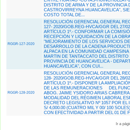
DISTRITO DE ARMA Y DE LA PROVINCIA 
CASTROVIRREYNA­ HUANCAVELICA", SI
COSTO TOTAL DE...
RESOLUCIÓN GERENCIAL GENERAL REG
127- 2020/GOB.REG-HVCA/GGR DEL 27/02
ARTÍCULO 1º.- CONFORMAR LA COMISI
RECEPCIÓN Y LIQUIDACIÓN DE LA OBRA
"MEJORAMIENTO DE LOS SERVICIOS DE
RGGR-127-2020
DESARROLLO DE LA CADENA PRODUCTI
ALPACA EN LA COMUNIDAD CAMPESINA
MARTIN DE TANTACCATO DEL DISTRITO D
PROVINCIA DE HUANCAVELICA - DEPA
HUANCAVELICA", CON CUI...
RESOLUCIÓN GERENCIAL GENERAL REG
128- 2020/GOB.REG-HVCA/GGR DEL 28/02
ARTÍCULO 1º.- DISPONER LA AMPLIACIÓ
DE LAS REMUNERACIONES
DEL FUN
ABOG. JAIME YSIDORO ARIAS CABRERA,
RGGR-128-2020
MODALIDAD DEL RÉGIMEN LABORAL ESP
DECRETO LEGISLATIVO Nº 1057 POR EL
S/ 4,000.00 (CUATRO MIL Y 00/ 100 SOLE
CON EFECTIVIDAD A PARTIR DEL 01 DE F
Ir a pág