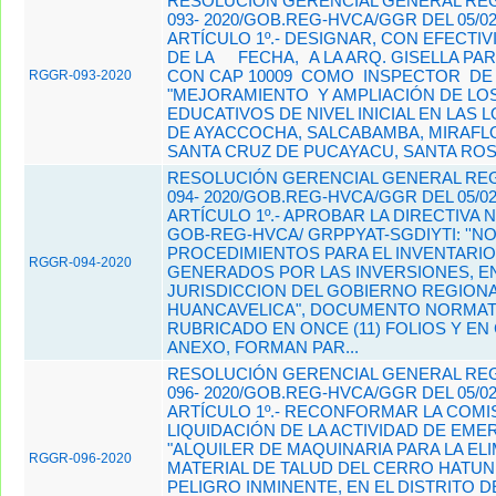
RESOLUCIÓN GERENCIAL GENERAL REG
093- 2020/GOB.REG-HVCA/GGR DEL 05/02
ARTÍCULO 1º.- DESIGNAR, CON EFECTIV
DE LA
FECHA,
A LA ARQ. GISELLA PA
CON CAP 10009 COMO INSPECTOR D
RGGR-093-2020
"MEJORAMIENTO Y AMPLIACIÓN DE LOS
EDUCATIVOS DE NIVEL INICIAL EN LAS 
DE AYACCOCHA, SALCABAMBA, MIRAFL
SANTA CRUZ DE PUCAYACU, SANTA ROS.
RESOLUCIÓN GERENCIAL GENERAL REG
094- 2020/GOB.REG-HVCA/GGR DEL 05/02
ARTÍCULO 1º.- APROBAR LA DIRECTIVA Nº
GOB-REG-HVCA/ GRPPYAT-SGDIYTI: ''N
PROCEDIMIENTOS PARA EL INVENTARIO
RGGR-094-2020
GENERADOS POR LAS INVERSIONES, EN
JURISDICCION DEL GOBIERNO REGIONA
HUANCAVELICA", DOCUMENTO NORMAT
RUBRICADO EN ONCE (11) FOLIOS Y EN
ANEXO, FORMAN PAR...
RESOLUCIÓN GERENCIAL GENERAL REG
096- 2020/GOB.REG-HVCA/GGR DEL 05/02
ARTÍCULO 1º.- RECONFORMAR LA COMI
LIQUIDACIÓN DE LA ACTIVIDAD DE EME
"ALQUILER DE MAQUINARIA PARA LA EL
RGGR-096-2020
MATERIAL DE TALUD DEL CERRO HATUN
PELIGRO INMINENTE, EN EL DISTRITO D