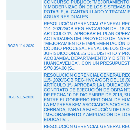
CONCURSO PÚBLICO: "MEJORAMIENTO,
Y MODERNIZACIÓN DE LOS SISTEMAS 
POTABLE, ALCANTARILLADO Y TRATAMI
AGUAS RESIDUALES...
RESOLUCIÓN GERENCIAL GENERAL REG
114- 2020/GOB.REG-HVCA/GGR DEL 18 /02
ARTÍCULO 1º.- APROBAR EL PLAN OPER
ACTIVIDADES DEL PROYECTO DE INVER
"MEJORAMIENTO E IMPLEMENTACIÓN D
RGGR-114-2020
CÓDIGO PROCESAL PENAL DE LOS ÓR
JURISDICCIONALES DEL DISTRITO Y PR
ACOBAMBA, DEPARTAMENTO Y DISTRITO
HUANCAVELICA'', CON UN PRESUPUEST
S/78,394.00 (S...
RESOLUCIÓN GERENCIAL GENERAL REG
115- 2020/GOB.REG-HVCA/GGR DEL 18 /02
ARTÍCULO 1º.- APROBAR LA LIQUIDACIÓ
CONTRATO DE EJECUCIÓN DE OBRA N°14
DE FECHA 10 DE DICIEMBRE DE 2018, S
RGGR-115-2020
ENTRE EL GOBIERNO REGIONAL DE HU
LA EMPRESA KFM ASOCIADOS SOCIEDA
CERRADA, PARA LA EJECUCIÓN DE LA 
''MEJORAMIENTO Y AMPLIACIÓN DE LOS
EDUCATIV...
RESOLUCIÓN GERENCIAL GENERAL REG