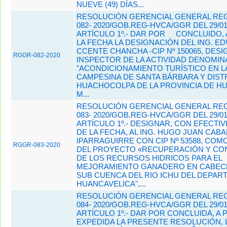
NUEVE (49) DÍAS...
RESOLUCIÓN GERENCIAL GENERAL REG
082- 2020/GOB.REG-HVCA/GGR DEL 29/01
ARTÍCULO 1º.- DAR POR
CONCLUIDO, 
LA FECHA LA DESIGNACIÓN DEL ING. ED
CCENTE CHANCHA -CIP Nº 150065, DE
RGGR-082-2020
INSPECTOR DE LA ACTIVIDAD DENOMIN
"ACONDICIONAMIENTO TURÍSTICO EN 
CAMPESINA DE SANTA BÁRBARA Y DIST
HUACHOCOLPA DE LA PROVINCIA DE HUA
M...
RESOLUCIÓN GERENCIAL GENERAL REG
083- 2020/GOB.REG-HVCA/GGR DEL 29/01
ARTÍCULO 1º.- DESIGNAR, CON EFECTIV
DE LA FECHA, AL ING. HUGO JUAN CAB
IPARRAGUIRRE CON CIP Nº 53588, COM
RGGR-083-2020
DEL PROYECTO «RECUPERACIÓN Y CO
DE LOS RECURSOS HIDRICOS PARA EL
MEJORAMIENTO GANADERO EN CABECE
SUB CUENCA DEL RIO ICHU DEL DEPAR
HUANCAVELICA",...
RESOLUCIÓN GERENCIAL GENERAL REG
084- 2020/GOB.REG-HVCA/GGR DEL 29/01
ARTÍCULO 1º.- DAR POR CONCLUIDA, A P
EXPEDIDA LA PRESENTE RESOLUCIÓN, 