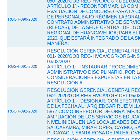
090- 2020/GOB.REG-HVCA/GGR DEL 03/02
ARTÍCULO 1º.- RECONFORMAR, LA COMI
EVALUACIÓN DE CONCURSO PARA LA 
DE PERSONAL BAJO RÉGIMEN LABORAL
RGGR-090-2020
CONTRATO ADMINISTRATIVO DE SERVI
(RLECAS), DE LA SEDE CENTRAL DEL G
REGIONAL DE HUANCAVELICA; PARA EL
2020, QUE ESTARÁ INTEGRADO DE LA S
MANERA:
RESOLUCIÓN GERENCIAL GENERAL REG
091- 2020/GOB.REG-HVCA/GGR-ORG-INST
03/02/2020
ARTÍCULO 1º.- INSTAURAR PROCEDIMI
RGGR-091-2020
ADMINISTRATIVO DISCIPLINARIO, POR L
CONSIDERACIONES EXPUESTAS EN LA
RESOLUCIÓN A:
RESOLUCIÓN GERENCIAL GENERAL REG
092- 2020/GOB.REG-HVCA/GGR DEL 05/02
ARTÍCULO 1º.- DESIGNAR, CON EFECTIV
DE LA FECHA AL
ARQ.EDGAR RUIZ VILL
5877 COMO INSPECTOR DE OBRA "MEJ
RGGR-092-2020
AMPLIACIÓN DE LOS SERVICIOS EDUCA
NIVEL INICIAL EN LAS LOCALIDADES DE
SALCABAMBA, MIRAFLORES, CAYMO, S
PUCAYACU, SANTA ROSA DE PALEA, OVEJ