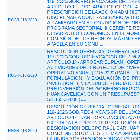
116- 2020/GOB.REG-HVCA/GGR DEL 18 /02
ARTÍCULO 1º.- DECLARAR DE OFICIO LA
PRESCRIPCIÓN DE LA ACCIÓN ADMINIST
DISCIPLINARIA CONTRA SERAPIO WILF
RGGR-116-2020
ALTAMIRANO EN SU CONDICIÓN DE DI
PROGRAMA SECTORIAL III-GERENTE RE
DESARROLLO ECONÓMICO EN EL MOME
COMISIÓN DE LOS HECHOS, MÁXIMO R
APACLLA EN SU CONDI...
RESOLUCIÓN GERENCIAL GENERAL REG
117- 2020/GOB.REG-HVCA/GGR DEL 19/02
ARTÍCULO 1º.- APROBAR EL PLAN
OPER
ACTIVIDADES DEL PROYECTO DE INVER
OPERATIVO ANUAL (POA 2020) PARA
L
RGGR-117-2020
FORMULACIÓN
Y EVALUACIÓN DE PR
INVERSIÓN
EN LA SUB GERENCIA DE 
PRE INVERSIÓN DEL GOBIERNO REGION
HUANCAVELICA", CON UN PRESUPUEST
S/1'159,064.00 (U...
RESOLUCIÓN GERENCIAL GENERAL REG
118- 2020/GOB.REG-HVCA/GGR DEL 19/02
ARTÍCULO 1º.- DAR POR CONCLUIDA, A P
EXPEDIDA LA PRESENTE RESOLUCIÓN, 
DESIGNACIÓN DEL CPC RAÚL CARHUAP
RGGR-118-2020
COMO DIRECTOR DE SISTEMA ADMINISTR
LA UNIDAD DE GESTIÓN EDUCATIVA LOC