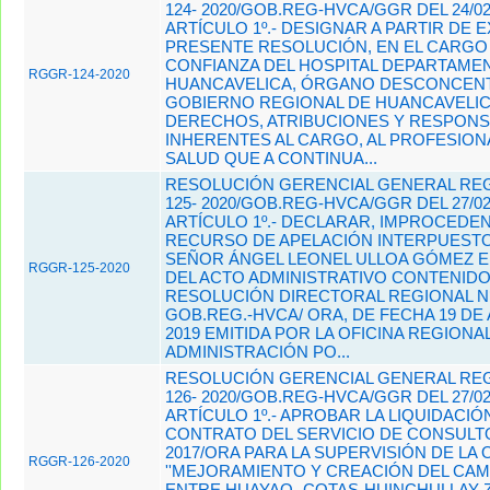
124- 2020/GOB.REG-HVCA/GGR DEL 24/02
ARTÍCULO 1º.- DESIGNAR A PARTIR DE E
PRESENTE RESOLUCIÓN, EN EL CARGO
CONFIANZA DEL HOSPITAL DEPARTAMEN
RGGR-124-2020
HUANCAVELICA, ÓRGANO DESCONCEN
GOBIERNO REGIONAL DE HUANCAVELIC
DERECHOS, ATRIBUCIONES Y RESPONS
INHERENTES AL CARGO, AL PROFESIONA
SALUD QUE A CONTINUA...
RESOLUCIÓN GERENCIAL GENERAL REG
125- 2020/GOB.REG-HVCA/GGR DEL 27/02
ARTÍCULO 1º.- DECLARAR, IMPROCEDEN
RECURSO DE APELACIÓN INTERPUESTO
SEÑOR ÁNGEL LEONEL ULLOA GÓMEZ 
RGGR-125-2020
DEL ACTO ADMINISTRATIVO CONTENIDO
RESOLUCIÓN DIRECTORAL REGIONAL N°2
GOB.REG.-HVCA/ ORA, DE FECHA 19 DE
2019 EMITIDA POR LA OFICINA REGIONA
ADMINISTRACIÓN PO...
RESOLUCIÓN GERENCIAL GENERAL REG
126- 2020/GOB.REG-HVCA/GGR DEL 27/02
ARTÍCULO 1º.- APROBAR LA LIQUIDACIÓ
CONTRATO DEL SERVICIO DE CONSULTO
2017/ORA PARA LA SUPERVISIÓN DE LA 
RGGR-126-2020
''MEJORAMIENTO Y CREACIÓN DEL CAM
ENTRE HUAYAO -COTAS-HUINCHULLAY-