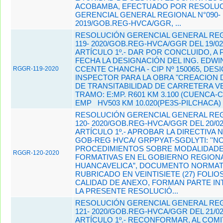
ACOBAMBA, EFECTUADO POR RESOLU
GERENCIAL GENERAL REGIONAL N°090-
2019/GOB.REG-HVCA/GGR, ...
RESOLUCIÓN GERENCIAL GENERAL REG
119- 2020/GOB.REG-HVCA/GGR DEL 19/02
ARTÍCULO 1º.- DAR POR CONCLUIDO, A 
FECHA LA DESIGNACIÓN DEL ING. EDWI
CCENTE CHANCHA - CIP Nº 150065, DE
RGGR-119-2020
INSPECTOR PARA LA OBRA "CREACION 
DE TRANSITABILIDAD DE CARRETERA V
TRAMO: E:MP. R601 KM 3.100 (CUENCA-
EMP HV503 KM 10.020(PE3S-PILCHACA) 
RESOLUCIÓN GERENCIAL GENERAL REG
120- 2020/GOB.REG-HVCA/GGR DEL 20/02
ARTÍCULO 1º.- APROBAR LA DIRECTIVA Nº
GOB-REG­ HVCA/ GRPPYAT-SGDLYTI: ''
PROCEDIMIENTOS SOBRE MODALIDAD
RGGR-120-2020
FORMATIVAS EN EL GOBIERNO REGION
HUANCAVELICA”, DOCUMENTO NORMAT
RUBRICADO EN VEINTISIETE (27) FOLIO
CALIDAD DE ANEXO, FORMAN PARTE I
LA PRESENTE RESOLUCIÓ...
RESOLUCIÓN GERENCIAL GENERAL REG
121- 2020/GOB.REG-HVCA/GGR DEL 21/02
ARTÍCULO 1º.- RECONFORMAR, AL COMI