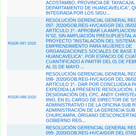
ACOSTAMBO, PROVINCIA DE TAYACAJA,
DEPARTAMENTO DE HUANCAVELICA", Q
INTEGRADA POR LOS SIGU...
RESOLUCIÓN GERENCIAL GENERAL REG
097- 2020/GOB.REG-HVCA/GGR DEL 05/02
ARTÍCULO 1º.- APROBAR LA AMPLIACIO
N°02, SIN AMPLIACIÓN PRESUPUESTAL 
PROYECTO "INSTALACIÓN DEL SISTEMA
RGGR-097-2020
EMPRENDIMIENTO PARA MUJERES DE
ORGANIZACIONES SOCIALES DE BASE E
HUANCAVELICA", POR ESPACIO DE CU
CUANTIFICADO A PARTIR DEL 01 DE FEB
AL 31 DE MAYO ...
RESOLUCIÓN GERENCIAL GENERAL REG
098- 2020/GOB.REG-HVCA/GGR DEL 06/02
ARTÍCULO 1º.- DAR POR CONCLUIDA A P
EXPEDIDA LA PRESENTE RESOLUCIÓN, 
DESIGNACIÓN DEL CPC. ANDY CHRIST
RGGR-098-2020
IINO, EN EL CARGO DE DIRECTOR DE S
ADMINISTRATIVO I DE LA OFICINA SUB 
ADMINISTRACIÓN DE LA GERENCIA SUB
CHURCAMPA, ÓRGANO DESCONCERTA
GOBIERNO REG...
RESOLUCIÓN GERENCIAL GENERAL REG
099- 2020/GOB.REG-HVCA/GGR DEL 07/02