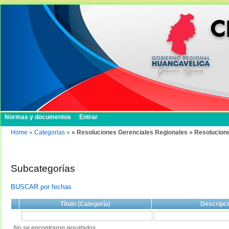
Normas y documentos
Entrar
Home
»
Categorias
»
» Resoluciones Gerenciales Regionales » Resolucion
Subcategorías
BUSCAR por fechas
Título (Categoría)
Descripci
No se encontraron resultados.