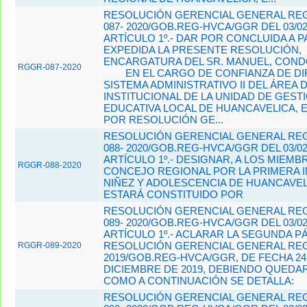
RESOLUCIÓN GERENCIAL GENERAL REG
087- 2020/GOB.REG-HVCA/GGR DEL 03/02
ARTÍCULO 1º.- DAR POR CONCLUIDA A P
EXPEDIDA LA PRESENTE RESOLUCIÓN,
ENCARGATURA DEL SR. MANUEL, CONDO
RGGR-087-2020
EN EL CARGO DE CONFIANZA DE D
SISTEMA ADMINISTRATIVO II DEL ÁREA 
INSTITUCIONAL DE LA UNIDAD DE GEST
EDUCATIVA LOCAL DE HUANCAVELICA,
POR RESOLUCIÓN GE...
RESOLUCIÓN GERENCIAL GENERAL REG
088- 2020/GOB.REG-HVCA/GGR DEL 03/02
ARTÍCULO 1º.- DESIGNAR, A LOS MIEMB
RGGR-088-2020
CONCEJO REGIONAL
POR LA PRIMERA I
NIÑEZ Y ADOLESCENCIA DE HUANCAVELI
ESTARÁ CONSTITUIDO POR
RESOLUCIÓN GERENCIAL GENERAL REG
089- 2020/GOB.REG-HVCA/GGR DEL 03/02
ARTÍCULO 1º.- ACLARAR LA SEGUNDA PÁ
RESOLUCIÓN GERENCIAL GENERAL REGI
RGGR-089-2020
2019/GOB.REG-HVCA/GGR, DE FECHA 24
DICIEMBRE DE 2019, DEBIENDO QUED
COMO A CONTINUACIÓN SE DETALLA:
RESOLUCIÓN GERENCIAL GENERAL REG