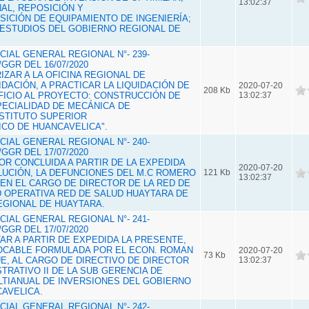
13:02:37
AL, REPOSICIÓN Y
SICIÓN DE EQUIPAMIENTO DE INGENIERÍA;
 ESTUDIOS DEL GOBIERNO REGIONAL DE
IAL GENERAL REGIONAL N°- 239-
GGR DEL 16/07/2020
RIZAR A LA OFICINA REGIONAL DE
DACIÓN, A PRACTICAR LA LIQUIDACIÓN DE
2020-07-20
208 Kb
FICIO AL PROYECTO: CONSTRUCCIÓN DE
13:02:37
PECIALIDAD DE MECÁNICA DE
NSTITUTO SUPERIOR
CO DE HUANCAVELICA".
IAL GENERAL REGIONAL N°- 240-
GGR DEL 17/07/2020
POR CONCLUIDA A PARTIR DE LA EXPEDIDA
2020-07-20
UCIÓN, LA DEFUNCIONES DEL M.C ROMERO
121 Kb
13:02:37
 EN EL CARGO DE DIRECTOR DE LA RED DE
D OPERATIVA RED DE SALUD HUAYTARA DE
EGIONAL DE HUAYTARA.
IAL GENERAL REGIONAL N°- 241-
GGR DEL 17/07/2020
TAR A PARTIR DE EXPEDIDA LA PRESENTE,
VOCABLE FORMULADA POR EL ECON. ROMAN
2020-07-20
73 Kb
E, AL CARGO DE DIRECTIVO DE DIRECTOR
13:02:37
TRATIVO II DE LA SUB GERENCIA DE
TIANUAL DE INVERSIONES DEL GOBIERNO
AVELICA.
IAL GENERAL REGIONAL N°- 242-