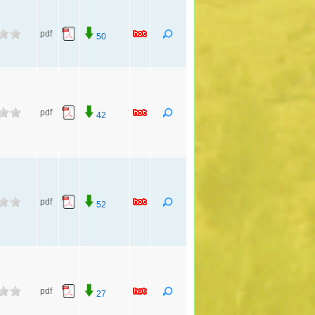
pdf
50
pdf
42
pdf
52
pdf
27