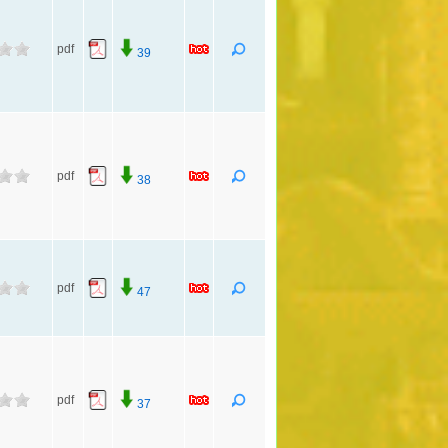
pdf
39
pdf
38
pdf
47
pdf
37