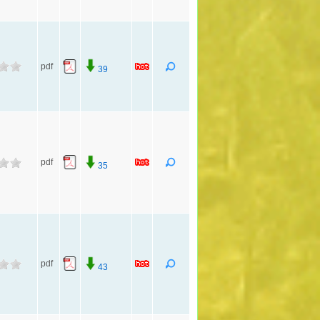
pdf
39
pdf
35
pdf
43