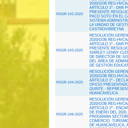
2020/GOB.REG-HVCA/
ARTÍCULO 1º.- DAR 
PRESENTE RESOLUCI
RGGR-242-2020
PACO SOTO EN EL C
SISTEMA ADMINISTRA
LA UNIDAD DE GEST
CASTROVIRREYNA
RESOLUCIÓN GERENC
2020/GOB.REG-HVCA/
ARTÍCULO 1º.- DAR 
PRESENTE RESOLUCI
RGGR-243-2020
SHIRLEY LENNY CLE
DE DIRECTOR DE SIS
DEL
ÁREA DE
ADMIN
DE
GESTIÓN EDUCAT
RESOLUCIÓN GERENC
2020/GOB.REG-HVCA/
ARTÍCULO 1º.- DECL
RGGR-244-2020
OFICIO PRESENTADO
QUINTE - REPRESE
HUANCAVELICA.
RESOLUCIÓN GERENC
2020/GOB.REG-HVCA/
ARTÍCULO 1º.- ENCA
DE ENERO DEL 2020
RGGR-248-2020
PROGRAMA SECTORIA
COMERCIO, TURISMO
DE HUANCAVELICA, 