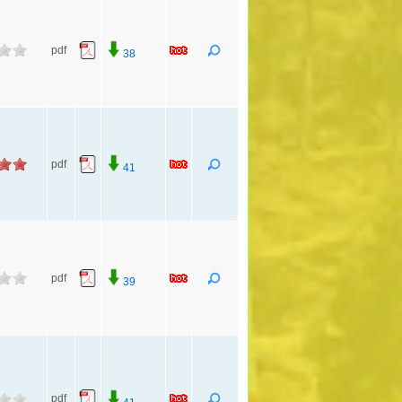
pdf
38
pdf
41
pdf
39
pdf