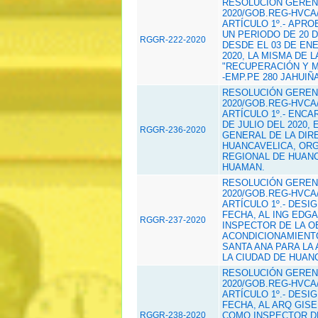
RESOLUCIÓN GERENC
2020/GOB.REG-HVCA/
ARTÍCULO 1º.- APRO
UN PERIODO DE 20 
RGGR-222-2020
DESDE EL 03 DE ENE
2020, LA MISMA DE 
"RECUPERACIÓN Y 
-EMP.PE 280 JAHUIÑ
RESOLUCIÓN GERENC
2020/GOB.REG-HVCA/
ARTÍCULO 1º.- ENCA
DE JULIO DEL 2020,
RGGR-236-2020
GENERAL DE LA DIR
HUANCAVELICA, OR
REGIONAL DE HUANC
HUAMAN.
RESOLUCIÓN GERENC
2020/GOB.REG-HVCA/
ARTÍCULO 1º.- DESI
FECHA, AL ING EDG
RGGR-237-2020
INSPECTOR DE LA 
ACONDICIONAMIENTO
SANTA ANA PARA LA 
LA CIUDAD DE HUANC
RESOLUCIÓN GERENC
2020/GOB.REG-HVCA/
ARTÍCULO 1º.- DESI
FECHA, AL ARQ GISE
RGGR-238-2020
COMO INSPECTOR DE