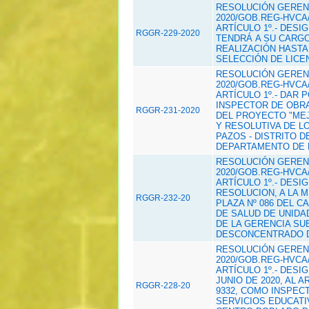
RESOLUCIÓN GERENC
2020/GOB.REG-HVCA/
ARTÍCULO 1º.- DESI
RGGR-229-2020
TENDRÁ A SU CARGO
REALIZACIÓN HASTA
SELECCIÓN DE LICEN
RESOLUCIÓN GERENC
2020/GOB.REG-HVCA/
ARTÍCULO 1º.- DAR 
INSPECTOR DE OBRA
RGGR-231-2020
DEL PROYECTO "MEJ
Y RESOLUTIVA DE L
PAZOS - DISTRITO D
DEPARTAMENTO DE 
RESOLUCIÓN GERENC
2020/GOB.REG-HVCA/
ARTÍCULO 1º.- DESI
RESOLUCION, A LA M
RGGR-232-20
PLAZA Nº 086 DEL 
DE SALUD DE UNIDA
DE LA GERENCIA S
DESCONCENTRADO D
RESOLUCIÓN GERENC
2020/GOB.REG-HVCA/
ARTÍCULO 1º.- DESI
JUNIO DE 2020, AL 
RGGR-228-20
9332, COMO INSPEC
SERVICIOS EDUCATIVO