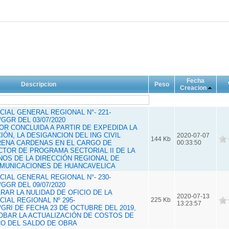
Fecha
Descripcion
Peso
Creacion
IAL GENERAL REGIONAL N°- 221-
GGR DEL 03/07/2020
POR CONCLUIDA A PARTIR DE EXPEDIDA LA
ÓN, LA DESIGANCION DEL ING CIVIL
2020-07-07
144 Kb
RENA CARDENAS EN EL CARGO DE
00:33:50
CTOR DE PROGRAMA SECTORIAL II DE LA
NOS DE LA DIRECCIÓN REGIONAL DE
MUNICACIONES DE HUANCAVELICA
IAL GENERAL REGIONAL N°- 230-
GGR DEL 09/07/2020
ARAR LA NULIDAD DE OFICIO DE LA
2020-07-13
IAL REGIONAL Nº 295-
225 Kb
13:23:57
GRI DE FECHA 23 DE OCTUBRE DEL 2019,
BAR LA ACTUALIZACIÓN DE COSTOS DE
O DEL SALDO DE OBRA