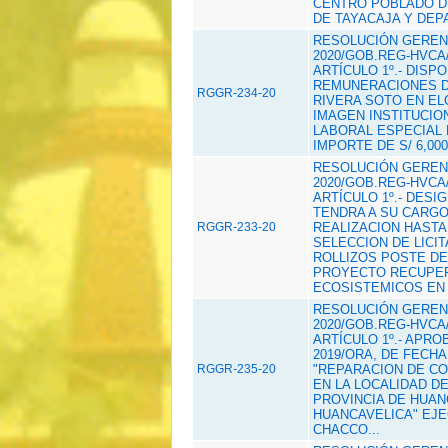
CENTRO POBLADO DE
DE TAYACAJA Y DEP
RESOLUCIÓN GERENC
2020/GOB.REG-HVCA/
ARTÍCULO 1º.- DISP
REMUNERACIONES DE
RGGR-234-20
RIVERA SOTO EN EL
IMAGEN INSTITUCIO
LABORAL ESPECIAL D
IMPORTE DE S/ 6,000.
RESOLUCIÓN GERENC
2020/GOB.REG-HVCA/
ARTÍCULO 1º.- DESI
TENDRA A SU CARGO
RGGR-233-20
REALIZACION HASTA
SELECCION DE LICI
ROLLIZOS POSTE DE
PROYECTO RECUPER
ECOSISTEMICOS EN 
RESOLUCIÓN GERENC
2020/GOB.REG-HVCA/
ARTÍCULO 1º.- APRO
2019/ORA, DE FECHA
RGGR-235-20
"REPARACION DE COB
EN LA LOCALIDAD D
PROVINCIA DE HUA
HUANCAVELICA" EJ
CHACCO...