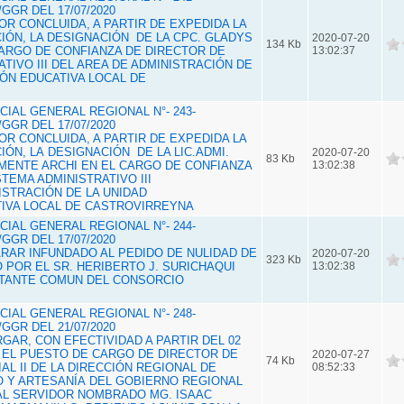
GGR DEL 17/07/2020
POR CONCLUIDA, A PARTIR DE EXPEDIDA LA
ÓN, LA DESIGNACIÓN DE LA CPC. GLADYS
2020-07-20
134 Kb
ARGO DE CONFIANZA DE DIRECTOR DE
13:02:37
TIVO III DEL AREA DE ADMINISTRACIÓN DE
IÓN EDUCATIVA LOCAL DE
IAL GENERAL REGIONAL N°- 243-
GGR DEL 17/07/2020
POR CONCLUIDA, A PARTIR DE EXPEDIDA LA
ÓN, LA DESIGNACIÓN DE LA LIC.ADMI.
2020-07-20
83 Kb
MENTE ARCHI EN EL CARGO DE CONFIANZA
13:02:38
TEMA ADMINISTRATIVO III
ISTRACIÓN DE LA UNIDAD
IVA LOCAL DE CASTROVIRREYNA
IAL GENERAL REGIONAL N°- 244-
GGR DEL 17/07/2020
ARAR INFUNDADO AL PEDIDO DE NULIDAD DE
2020-07-20
323 Kb
 POR EL SR. HERIBERTO J. SURICHAQUI
13:02:38
NTANTE COMUN DEL CONSORCIO
IAL GENERAL REGIONAL N°- 248-
GGR DEL 21/07/2020
RGAR, CON EFECTIVIDAD A PARTIR DEL 02
, EL PUESTO DE CARGO DE DIRECTOR DE
2020-07-27
74 Kb
L II DE LA DIRECCIÓN REGIONAL DE
08:52:33
 Y ARTESANÍA DEL GOBIERNO REGIONAL
AL SERVIDOR NOMBRADO MG. ISAAC