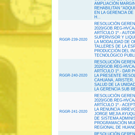
AMPLIACIÓN MARGIN
REHABILITAN "ADQUI
EN LA GERENCIA DE
H...
RESOLUCIÓN GERENC
2020/GOB.REG-HVCA/
ARTÍCULO 1º.- AUTO
SUPERVISOR Y LIQUI
RGGR-239-2020
LA MODALIDAD DE O
TALLERES DE LA ES
PRODUCCIÓN DEL I
TECNOLÓGICO PUBLI
RESOLUCIÓN GERENC
2020/GOB.REG-HVCA/
ARTÍCULO 1º.- DAR 
RGGR-240-2020
LA PRESENTE RESOL
CAHUANA, ARISTER,
SALUD DE LA UNIDA
LA GERENCIA SUB R
RESOLUCIÓN GERENC
2020/GOB.REG-HVCA/
ARTÍCULO 1º.- ACEP
LA RENUNCIA IRRE
RGGR-241-2020
JORGE MEJIA AYUQU
DE SISTEMA ADMINIS
PROGRAMACIÓN MUL
REGIONAL DE HUANC
RESOLUCIÓN GERENC