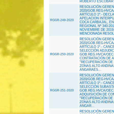
ROBERTO ESCOBAR M
RESOLUCIÓN GERENC
2020/GOB.REG-HVCA/
ARTÍCULO 1º.- DEC
APELACION INTERPU
RGGR-249-2020
COCA CARBAJAL, EN
REGIONAL Nº 340-20
NOVIEMBRE DE 2019
MENCIONADA RESOLU
RESOLUCIÓN GERENC
2020/GOB.REG-HVCA/
ARTÍCULO 1º.- CAN
SELECCIÓN ADJUDICA
RGGR-250-2020
GOB.REG.HVCA/OEC-
CONTRATACIÓN DE 
"RECUPERACIÓN DE 
ZONAS ALTO ANDINA
ANGARAES...
RESOLUCIÓN GERENC
2020/GOB.REG-HVCA/
ARTÍCULO 1º.-
CANCE
SELECCIÓN SUBASTA
RGGR-251-2020
GOB.REG.HVCA/OEC-
ADQUISICIÓN DE CO
"RECUPERACIÓN DE 
ZONAS ALTO ANDINA
ANGAR...
RESOLUCIÓN GERENC