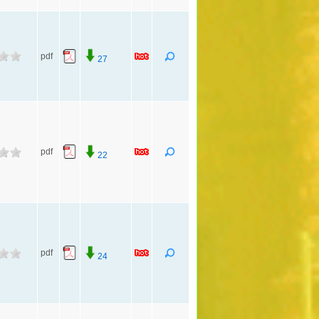
pdf
27
pdf
22
pdf
24