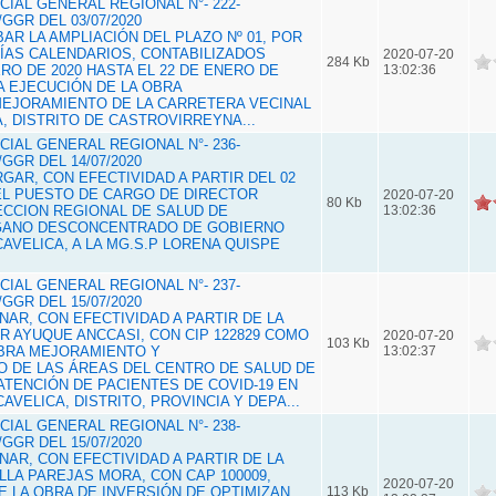
IAL GENERAL REGIONAL N°- 222-
GGR DEL 03/07/2020
BAR LA AMPLIACIÓN DEL PLAZO Nº 01, POR
DÍAS CALENDARIOS, CONTABILIZADOS
2020-07-20
284 Kb
RO DE 2020 HASTA EL 22 DE ENERO DE
13:02:36
LA EJECUCIÓN DE LA OBRA
MEJORAMIENTO DE LA CARRETERA VECINAL
A, DISTRITO DE CASTROVIRREYNA...
IAL GENERAL REGIONAL N°- 236-
GGR DEL 14/07/2020
RGAR, CON EFECTIVIDAD A PARTIR DEL 02
 EL PUESTO DE CARGO DE DIRECTOR
2020-07-20
80 Kb
ECCION REGIONAL DE SALUD DE
13:02:36
GANO DESCONCENTRADO DE GOBIERNO
AVELICA, A LA MG.S.P LORENA QUISPE
IAL GENERAL REGIONAL N°- 237-
GGR DEL 15/07/2020
GNAR, CON EFECTIVIDAD A PARTIR DE LA
AR AYUQUE ANCCASI, CON CIP 122829 COMO
2020-07-20
103 Kb
OBRA MEJORAMIENTO Y
13:02:37
 DE LAS ÁREAS DEL CENTRO DE SALUD DE
ATENCIÓN DE PACIENTES DE COVID-19 EN
AVELICA, DISTRITO, PROVINCIA Y DEPA...
IAL GENERAL REGIONAL N°- 238-
GGR DEL 15/07/2020
GNAR, CON EFECTIVIDAD A PARTIR DE LA
LLA PAREJAS MORA, CON CAP 100009,
2020-07-20
 LA OBRA DE INVERSIÓN DE OPTIMIZAN,
113 Kb