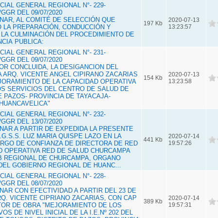
IAL GENERAL REGIONAL N°- 229
-
GGR DEL 09/07/2020
GNAR, AL COMITÉ DE SELECCIÓN QUE
2020-07-13
197 Kb
 LA PREPARACIÓN, CONDUCCIÓN Y
13:23:57
 LA CULMINACIÓN DEL PROCEDIMIENTO DE
CIA PUBLICA:
IAL GENERAL REGIONAL N°- 231-
GGR DEL 09/07/2020
POR CONCLUIDA, LA DESIGANCION DEL
 ARQ. VICENTE ANGEL CIPIRANO ZACARIAS
2020-07-13
154 Kb
ORAMIENTO DE LA CAPACIDAD OPERATIVA
13:23:58
OS SERVICIOS DEL CENTRO DE SALUD DE
E PAZOS- PROVINCIA DE TAYACAJA-
HUANCAVELICA"
IAL GENERAL REGIONAL N°- 232-
GGR DEL 13/07/2020
GNAR A PARTIR DE EXPEDIDA LA PRESENTE
.G.S.S. LUZ MARIA QUISPE LAZO EN LA
2020-07-14
441 Kb
CARGO DE CONFIANZA DE DIRECTORA DE RED
19:57:26
D OPERATIVA RED DE SALUD CHURCAMPA
UB REGIONAL DE CHURCAMPA, ORGANO
EL GOBIERNO REGIONAL DE HUANC...
IAL GENERAL REGIONAL N°- 228-
GGR DEL 08/07/2020
GNAR CON EFECTIVIDAD A PARTIR DEL 23 DE
ARQ. VICENTE CIPRIANO ZACARIAS, CON CAP
2020-07-14
389 Kb
TOR DE OBRA "MEJORAMIENTO DE LOS
19:57:31
S DE NIVEL INICIAL DE LA I.E.Nº 202 DEL