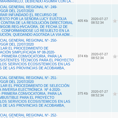
ARMANILLO, DEBIENDO ASUMIR CON LA...
IAL GENERAL REGIONAL N°- 249-
GGR DEL 21/07/2020
LARAR INFUNDADO EL RECURSO DE
ESTO POR LA SEÑORA LUCY EUSTOLIA
2020-07-27
405 Kb
 CONTRA DE LA RESOLUCIÓN DIRECTORIAL
08:52:34
19/GOB.REG-HVCA/ORA, DE FECHA 12 DE
, CONFORMÁNDOSE LO RESUELTO EN LA
CIÓN, QUEDANDO AGOTADA LA VIA ADM...
IAL GENERAL REGIONAL N°- 250-
GGR DEL 22/07/2020
CELAR EL PROCEDIMIENTO DE
CIÓN SIMPLIFICADA Nº 08-2020-
2020-07-27
 PRIMERA CONVOCATORIA, PARA LA
374 Kb
08:52:34
ASISTENTES TÉCNICOS PARA EL PROYECTO
LOS SERVICIOS ECOSISTEMICOS EN LAS
S DE LAS PROVINCIAS DE ACOBAMBA,
IAL GENERAL REGIONAL N°- 251-
GGR DEL 22/07/2020
LAR EL PROCEDIMIENTO DE SELECCIÓN
 INVERSA ELECTRÓNICA Nº 4-2020-
2020-07-27
 PRIMERA CONVOCATORIA, PARA LA
375 Kb
08:52:34
MBUSTIBLE PARA EL PROYECTO
LOS SERVICIOS ECOSISTEMICOS EN LAS
S DE LAS PROVINCIAS DE ACOBAMBA,
IAL GENERAL REGIONAL N°- 252-