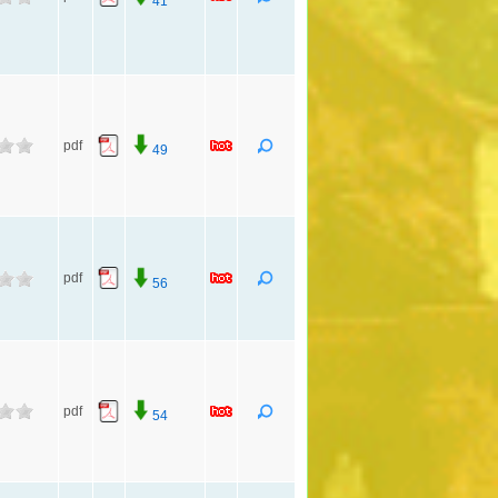
41
pdf
49
pdf
56
pdf
54