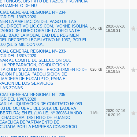
 TONGOS, DISTRITO DE PAZOS, PROVINCIA
ARTAMENTO DE HU...
IAL GENERAL REGIONAL N°- 234-
GR DEL 13/07/2020
ONER LA AMPLIACIÓN DEL PAGO DE LAS
L DIRECTIVO LIC.CS.COM. IVONNE ISOLINA
2020-07-16
546 Kb
CARGO DE DIRECTORA DE LA OFICINA DE
16:19:31
NAL, BAJO LA MODALIDAD DEL RÉGIMEN
EL DECRETO LEGISLATIVO N° 1057, POR EL
00 (SEIS MIL CON 00/...
IAL GENERAL REGIONAL N°- 233-
GR DEL 13/07/2020
GNAR AL COMITE DE SELECCION QUE
 LA PREPARACION, CONDUCCION Y
2020-07-16
 LA CULMNINACION DEL PROCEDIMIENTO DE
620 Kb
16:19:58
TACION PUBLICA "ADQUISICION DE
 MADERA DE EUCALIPTO, PARA EL
ACION DE LOS SERVICIOS
LAS ZONAS...
IAL GENERAL REGIONAL N°- 235-
GR DEL 13/07/2020
BAR LA LIQUIDACION DE CONTRATO Nº 089-
 03 DE OCTUBRE DEL 2019, DE LAOBRA
2020-07-16
ERTURA; EN EL (LA) I.E. Nº 36086-UANDO
1 Mb
16:20:19
E CHACCOMA, DISTRITO DE HUANDO,
NCAVELICA DEPARTAMENTO DE
ECUTADA POR LA EMPRESA CONSORCIO