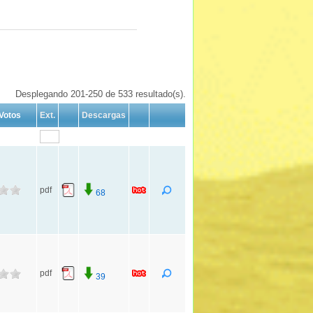
Desplegando 201-250 de 533 resultado(s).
Votos
Ext.
Descargas
pdf
68
pdf
39