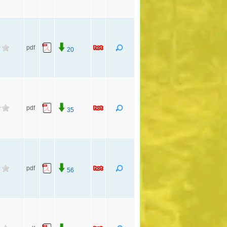
pdf
20
pdf
35
pdf
56