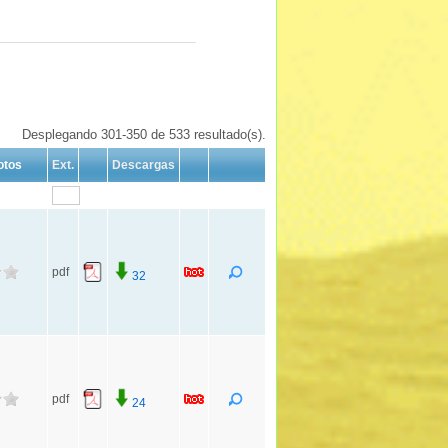
Desplegando 301-350 de 533 resultado(s).
otos
Ext.
Descargas
pdf
32
pdf
24