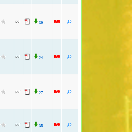
pdf
39
pdf
24
pdf
27
pdf
35