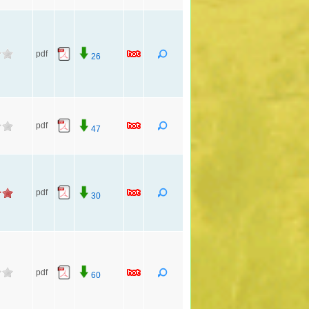
pdf
26
pdf
47
pdf
30
pdf
60