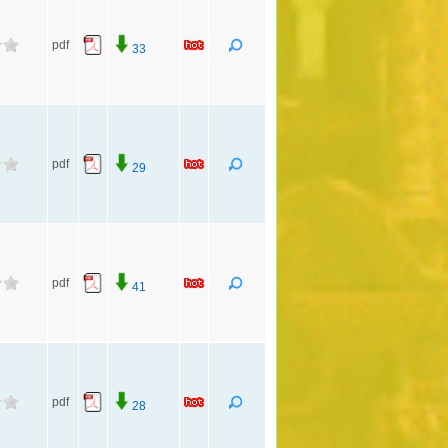
pdf
33
pdf
29
pdf
41
pdf
28