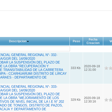
Fecha
Descripcion
Peso
V
Creacion
CIAL GENERAL REGIONAL N°- 332-
A/GGR DEL 14/09/2020
ROBAR LA SUSPENSIÓN DEL PLAZO DE
DE LA OBRA "RECUPERACIÓN Y
2020-09-18
333 Kb
E TRANSITABILIDAD DE LA CARRETERA
12:31:00
PA - CCARHUARUMI DISTRITO DE LIRCAY
GARAES - DEPARTAMENTO DE
CIAL GENERAL REGIONAL N°- 333-
A/GGR DEL 14/09/2020
ROBAR LA SUSPENSIÓN DEL PLAZO DE
DE LA OBRA "MEJORAMIENTO DE LOS
2020-09-18
329 Kb
VOS DE NIVEL INICIAL DE LA I.E N° 202
12:30:16
ADO DE TONGOS, DISTRITO DE PAZOS,
YACAJA Y DEPARTAMENTO DE