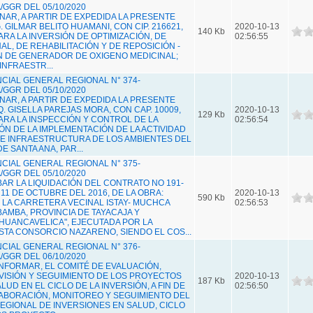
GGR DEL 05/10/2020
GNAR, A PARTIR DE EXPEDIDA LA PRESENTE
. GILMAR BELITO HUAMANI, CON CIP. 216621,
2020-10-13
140 Kb
RA LA INVERSIÓN DE OPTIMIZACIÓN, DE
02:56:55
L, DE REHABILITACIÓN Y DE REPOSICIÓN -
ÓN DE GENERADOR DE OXIGENO MEDICINAL;
NFRAESTR...
IAL GENERAL REGIONAL N° 374-
GGR DEL 05/10/2020
GNAR, A PARTIR DE EXPEDIDA LA PRESENTE
. GISELLA PAREJAS MORA, CON CAP. 10009,
2020-10-13
129 Kb
RA LA INSPECCIÓN Y CONTROL DE LA
02:56:54
N DE LA IMPLEMENTACIÓN DE LA ACTIVIDAD
E INFRAESTRUCTURA DE LOS AMBIENTES DEL
 SANTA ANA, PAR...
IAL GENERAL REGIONAL N° 375-
GGR DEL 05/10/2020
BAR LA LIQUIDACIÓN DEL CONTRATO NO 191-
 11 DE OCTUBRE DEL 2016, DE LA OBRA:
2020-10-13
590 Kb
LA CARRETERA VECINAL ISTAY- MUCHCA
02:56:53
BAMBA, PROVINCIA DE TAYACAJA Y
UANCAVELICA", EJECUTADA POR LA
TA CONSORCIO NAZARENO, SIENDO EL COS...
IAL GENERAL REGIONAL N° 376-
GGR DEL 06/10/2020
ONFORMAR, EL COMITÉ DE EVALUACIÓN,
ISIÓN Y SEGUIMIENTO DE LOS PROYECTOS
2020-10-13
187 Kb
LUD EN EL CICLO DE LA INVERSIÓN, A FIN DE
02:56:50
ABORACIÓN, MONITOREO Y SEGUIMIENTO DEL
EGIONAL DE INVERSIONES EN SALUD, CICLO