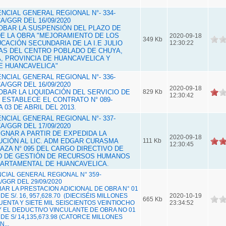
CIAL GENERAL REGIONAL N°- 334-
A/GGR DEL 16/09/2020
ROBAR LA SUSPENSIÓN DEL PLAZO DE
DE LA OBRA "MEJORAMIENTO DE LOS
2020-09-18
349 Kb
CACIÓN SECUNDARIA DE LA I.E JULIO
12:30:22
AS DEL CENTRO POBLADO DE CHUYA,
A, PROVINCIA DE HUANCAVELICA Y
 HUANCAVELICA"
CIAL GENERAL REGIONAL N°- 336-
A/GGR DEL 16/09/2020
2020-09-18
ROBAR LA LIQUIDACIÓN DEL SERVICIO DE
829 Kb
12:30:42
ESTABLECE EL CONTRATO N° 089-
 03 DE ABRIL DEL 2013.
CIAL GENERAL REGIONAL N°- 337-
A/GGR DEL 17/09/2020
SIGNAR A PARTIR DE EXPEDIDA LA
2020-09-18
CIÓN AL LIC. ADM EDGAR CURASMA
111 Kb
12:30:45
AZA N° 095 DEL CARGO DIRECTIVO DE
AD DE GESTIÓN DE RECURSOS HUMANOS
PARTAMENTAL DE HUANCAVELICA.
IAL GENERAL REGIONAL N° 359-
GGR DEL 29/09/2020
BAR LA PRESTACION ADICIONAL DE OBRA N° 01
E S/. 16, 957,628.70 (DIECISÉIS MILLONES
2020-10-19
665 Kb
ENTA Y SIETE MIL SEISCIENTOS VEINTIOCHO
23:34:52
 Y EL DEDUCTIVO VINCULANTE DE OBRA NO 01
DE S/ 14,135,673.98 (CATORCE MILLONES
...