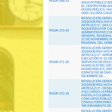
RGGR-368-20
AGUA POTABLE E IN
EL CENTRO POBLADO
HUANCAVELICA- HUA
UNO ( 41) DÍAS CALE
RESOLUCIÓN GERENC
2020/GOB.REG-HVCA/
ARTÍCULO 1º.- DEC
REQUERIDA POR CAR
RGGR-370-20
ADMINISTRATIVO CO
GENERAL REGIONAL 
22 DE NOVIEMBRE D
REGIONAL DEL GOBI
RESOLUCIÓN GERENC
2020/GOB.REG-HVCA/
ARTÍCULO 1º.- APRO
EJECUCIÓN N° 01 D
RGGR-371-20
SERVICIOS DE EDUCA
HUANCALPI DEL DIST
HUANCAVELICA, DE
ESPACIO DE 96 DIAS
DICIEMBRE DE...
RESOLUCIÓN GERENC
2020/GOB.REG-HVCA/
ARTÍCULO 1º.- DES
A SU CARGO LA PRE
RGGR-372-20
HASTA LA CULMINAC
CONCURSO PÚBLICO 
CONSULTORÍA PARA 
"MEJORAMIENTO DE L
RESOLUCIÓN GERENC