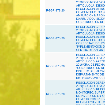
2020/GOB.REG-HVCA/
ARTÍCULO 1º.- DESI
RESOLUCIÓN, AL ING
RGGR-373-20
COMO INSPECTOR PA
AMPLIACIÓN MARGINA
IOARR: "ADQUISICI
CONSTRUCCIÓN DE I
RESOLUCIÓN GERENC
2020/GOB.REG-HVCA/
ARTÍCULO 1º.- DESI
RESOLUCIÓN, AL ARQ
RGGR-374-20
COMO INSPECTOR PA
CORRECTA EJECUCIÓ
"IMPLEMENTACIÓN D
CENTRO DE SALUD DE
RESOLUCIÓN GERENC
2020/GOB.REG-HVCA/
ARTÍCULO 1º.- APRO
2016/0RA, DE FECHA
RGGR-375-20
"CONSTRUCCIÓN DE 
DISTRITO DE SALCA
DEPARTAMENTO DE H
EMPRESA CONTRATIS
RESOLUCIÓN GERENC
2020/GOB.REG-HVCA/
ARTÍCULO 1º.- REC
MONITOREO, SUPERV
RGGR-376-20
DE INVERSIÓN EN SA
CUMPLIR CON LA EL
PLAN MULTIANUAL R