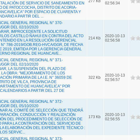
277 Kb
STALACIÓN DE SERVICIO DE SANEAMIENTO EN
02:56:34
 DE PATOCCOCHA, DISTRITO DE ACORIA-
NCAVELICA" POR ESPACIO DE CUARENTA Y
NDARIO A PARTIR DEL ...
IAL GENERAL REGIONAL N° 370-
GGR DEL 02/10/2020
LARAR, IMPROCEDENTE LA SOLICITUD
LOS CASTILLO ÑAHUI EN CONTRA DEL ACTO
2020-10-13
214 Kb
NTENIDO EN LA RESOLUCIÓN GERENCIAL
02:56:58
N° 786-2019/GOB.REG-HVCA/GGR, DE FECHA
E 2019, EMITIDA POR LA GERENCIA GENERAL
ERNO REGIONAL DE HUANCAVE...
IAL GENERAL REGIONAL N° 371-
GGR DEL 02/10/2020
BAR, LA SUSPENSIÓN DEL PLAZO DE
E LA OBRA: "MEJORAMIENTO DE LOS
2020-10-13
CIÓN PRIMARIA DE LA I.E. N° 36059 DE
322 Kb
02:56:57
RITO DE VILCA, PROVINCIA DE
PARTAMENTO DE HUANCAVELICA" POR
 CALENDARIOS A PARTIR DEL 27 DE
IAL GENERAL REGIONAL N° 372-
GGR DEL 05/10/2020
IGNAR AL COMITÉ DE SELECCIÓN QUE TENDRÁ
PARACIÓN, CONDUCCIÓN Y REALIZACIÓN
2020-10-13
173 Kb
IÓN DEL PROCEDIMIENTO DE SELECCIÓN DE
02:56:55
PARA LA CONTRATACIÓN DEL SERVICIO DE
LA ELABORACIÓN DEL EXPEDIENTE TÉCNICO :
OS SERVIC...
IAL GENERAL REGIONAL N° 373-