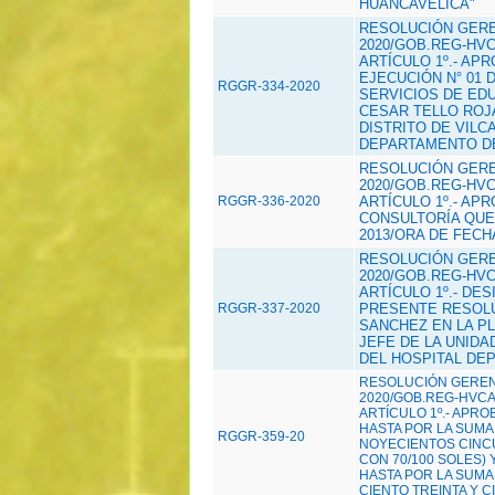
HUANCAVELICA"
RESOLUCIÓN GEREN
2020/GOB.REG-HVC
ARTÍCULO 1º.- AP
EJECUCIÓN N° 01 
RGGR-334-2020
SERVICIOS DE EDU
CESAR TELLO ROJ
DISTRITO DE VILC
DEPARTAMENTO DE
RESOLUCIÓN GEREN
2020/GOB.REG-HVC
RGGR-336-2020
ARTÍCULO 1º.- AP
CONSULTORÍA QUE 
2013/ORA DE FECHA
RESOLUCIÓN GEREN
2020/GOB.REG-HVC
ARTÍCULO 1º.- DE
RGGR-337-2020
PRESENTE RESOLU
SANCHEZ EN LA PL
JEFE DE LA UNID
DEL HOSPITAL DE
RESOLUCIÓN GERENC
2020/GOB.REG-HVCA/
ARTÍCULO 1º.- APRO
HASTA POR LA SUMA D
RGGR-359-20
NOYECIENTOS CINCU
CON 70/100 SOLES)
HASTA POR LA SUMA 
CIENTO TREINTA Y CIN