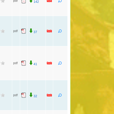
pdf
142
pdf
37
pdf
41
pdf
32