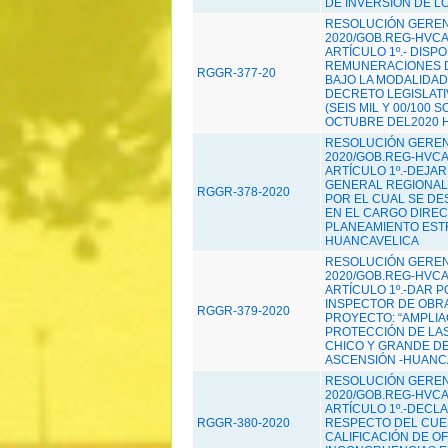
DE INVERSIÓN DE LO
RESOLUCIÓN GERENC
2020/GOB.REG-HVCA/
ARTÍCULO 1º.- DISP
REMUNERACIONES DE
RGGR-377-20
BAJO LA MODALIDAD
DECRETO LEGISLATIV
(SEIS MIL Y 00/100 
OCTUBRE DEL2020 HA
RESOLUCIÓN GERENC
2020/GOB.REG-HVCA/
ARTÍCULO 1º.-DEJA
GENERAL REGIONAL N
RGGR-378-2020
POR EL CUAL SE DE
EN EL CARGO DIRECT
PLANEAMIENTO EST
HUANCAVELICA
RESOLUCIÓN GERENC
2020/GOB.REG-HVCA/
ARTÍCULO 1º.-DAR 
INSPECTOR DE OBRA
RGGR-379-2020
PROYECTO: “AMPLIA
PROTECCIÓN DE LAS
CHICO Y GRANDE DE
ASCENSIÓN -HUANC
RESOLUCIÓN GERENC
2020/GOB.REG-HVCA/
ARTÍCULO 1º.-DECL
RGGR-380-2020
RESPECTO DEL CUES
CALIFICACIÓN DE O