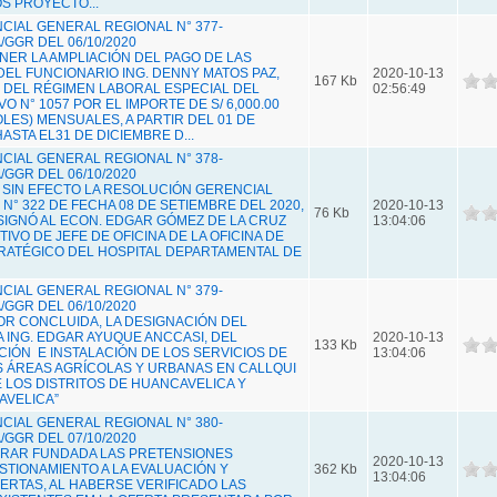
S PROYECTO...
IAL GENERAL REGIONAL N° 377-
GGR DEL 06/10/2020
ONER LA AMPLIACIÓN DEL PAGO DE LAS
L FUNCIONARIO ING. DENNY MATOS PAZ,
2020-10-13
167 Kb
 DEL RÉGIMEN LABORAL ESPECIAL DEL
02:56:49
O N° 1057 POR EL IMPORTE DE S/ 6,000.00
SOLES) MENSUALES, A PARTIR DEL 01 DE
STA EL31 DE DICIEMBRE D...
IAL GENERAL REGIONAL N° 378-
GGR DEL 06/10/2020
R SIN EFECTO LA RESOLUCIÓN GERENCIAL
° 322 DE FECHA 08 DE SETIEMBRE DEL 2020,
2020-10-13
76 Kb
SIGNÓ AL ECON. EDGAR GÓMEZ DE LA CRUZ
13:04:06
IVO DE JEFE DE OFICINA DE LA OFICINA DE
RATÉGICO DEL HOSPITAL DEPARTAMENTAL DE
IAL GENERAL REGIONAL N° 379-
GGR DEL 06/10/2020
POR CONCLUIDA, LA DESIGNACIÓN DEL
 ING. EDGAR AYUQUE ANCCASI, DEL
2020-10-13
133 Kb
CIÓN E INSTALACIÓN DE LOS SERVICIOS DE
13:04:06
 ÁREAS AGRÍCOLAS Y URBANAS EN CALLQUI
 LOS DISTRITOS DE HUANCAVELICA Y
AVELICA”
IAL GENERAL REGIONAL N° 380-
GGR DEL 07/10/2020
ARAR FUNDADA LAS PRETENSIONES
2020-10-13
TIONAMIENTO A LA EVALUACIÓN Y
362 Kb
13:04:06
FERTAS, AL HABERSE VERIFICADO LAS