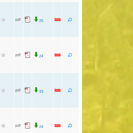
pdf
25
pdf
24
pdf
33
pdf
24