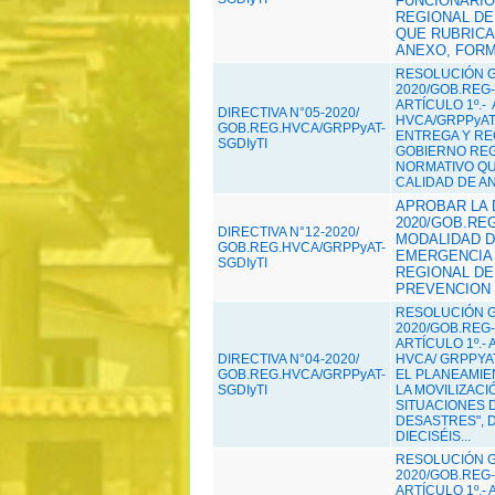
FUNCIONARIO
REGIONAL DE
QUE RUBRICAD
ANEXO, FORM
RESOLUCIÓN G
2020/GOB.REG-
ARTÍCULO 1º.-
DIRECTIVA N°05-2020/
HVCA/GRPPyAT
GOB.REG.HVCA/GRPPyAT-
ENTREGA Y RE
SGDIyTI
GOBIERNO REG
NORMATIVO QUE
CALIDAD DE AN
APROBAR LA D
2020/GOB.REG
DIRECTIVA N°12-2020/
MODALIDAD D
GOB.REG.HVCA/GRPPyAT-
EMERGENCIA 
SGDIyTI
REGIONAL DE
PREVENCION D
RESOLUCIÓN G
2020/GOB.REG-
ARTÍCULO 1º.-
DIRECTIVA N°04-2020/
HVCA/ GRPPYA
GOB.REG.HVCA/GRPPyAT-
EL PLANEAMIE
SGDIyTI
LA MOVILIZAC
SITUACIONES 
DESASTRES", 
DIECISÉIS...
RESOLUCIÓN G
2020/GOB.REG-
ARTÍCULO 1º.-