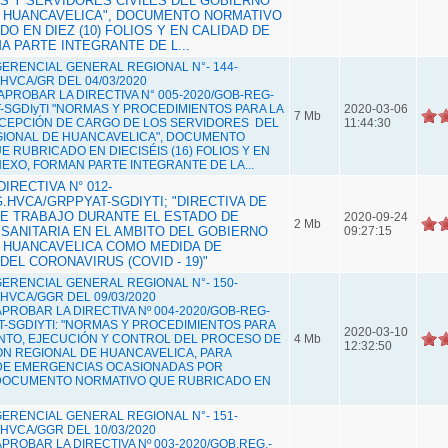
S Y SERVIDORES CIVILES DEL GOBIERNO
 HUANCAVELICA", DOCUMENTO NORMATIVO
O EN DIEZ (10) FOLIOS Y EN CALIDAD DE
A PARTE INTEGRANTE DE L...
ERENCIAL GENERAL REGIONAL N°- 144-
HVCA/GR DEL 04/03/2020
 APROBAR LA DIRECTIVA N° 005-2020/GOB-REG-
-SGDIyTI "NORMAS Y PROCEDIMIENTOS PARA LA
2020-03-06
7 Mb
CEPCIÓN DE CARGO DE LOS SERVIDORES DEL
11:44:30
IONAL DE HUANCAVELICA", DOCUMENTO
 RUBRICADO EN DIECISÉIS (16) FOLIOS Y EN
EXO, FORMAN PARTE INTEGRANTE DE LA...
IRECTIVA N° 012-
.HVCA/GRPPYAT-SGDIYTI; "DIRECTIVA DE
E TRABAJO DURANTE EL ESTADO DE
2020-09-24
2 Mb
SANITARIA EN EL AMBITO DEL GOBIERNO
09:27:15
 HUANCAVELICA COMO MEDIDA DE
EL CORONAVIRUS (COVID - 19)"
ERENCIAL GENERAL REGIONAL N°- 150-
HVCA/GGR DEL 09/03/2020
 APROBAR LA DIRECTIVA Nº 004-2020/GOB-REG­
T-SGDIYTI: "NORMAS Y PROCEDIMIENTOS PARA
2020-03-10
NTO, EJECUCIÓN Y CONTROL DEL PROCESO DE
4 Mb
12:32:50
IÓN REGIONAL DE HUANCAVELICA, PARA
DE EMERGENCIAS OCASIONADAS POR
DOCUMENTO NORMATIVO QUE RUBRICADO EN
ERENCIAL GENERAL REGIONAL N°- 151-
HVCA/GGR DEL 10/03/2020
 APROBAR LA DIRECTIVA Nº 003-2020/GOB.REG.­