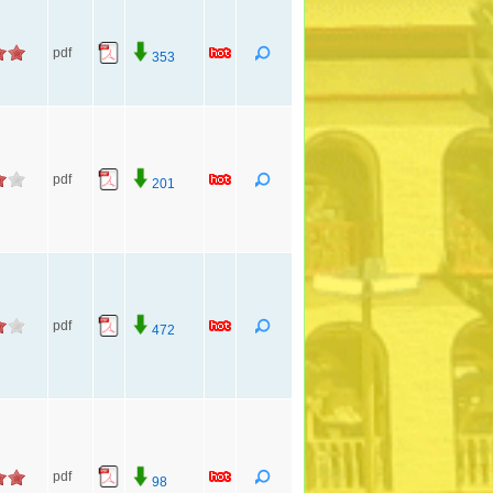
pdf
353
pdf
201
pdf
472
pdf
98