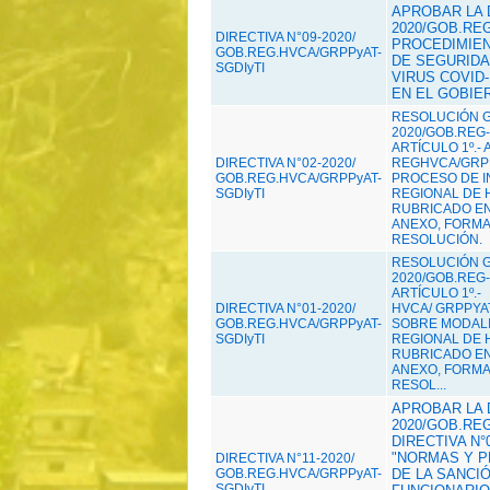
APROBAR LA D
2020/GOB.RE
DIRECTIVA N°09-2020/
PROCEDIMIE
GOB.REG.HVCA/GRPPyAT-
DE SEGURIDA
SGDIyTI
VIRUS COVID-
EN EL GOBIE
RESOLUCIÓN G
2020/GOB.REG-
ARTÍCULO 1º.-
DIRECTIVA N°02-2020/
REGHVCA/GRPP
GOB.REG.HVCA/GRPPyAT-
PROCESO DE I
SGDIyTI
REGIONAL DE 
RUBRICADO EN 
ANEXO, FORMA
RESOLUCIÓN.
RESOLUCIÓN G
2020/GOB.REG-
ARTÍCULO 1º.-
DIRECTIVA N°01-2020/
HVCA/ GRPPYA
GOB.REG.HVCA/GRPPyAT-
SOBRE MODALI
SGDIyTI
REGIONAL DE 
RUBRICADO EN 
ANEXO, FORMA
RESOL...
APROBAR LA D
2020/GOB.RE
DIRECTIVA N°
"NORMAS Y P
DIRECTIVA N°11-2020/
GOB.REG.HVCA/GRPPyAT-
DE LA SANCIÓ
SGDIyTI