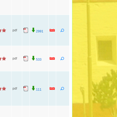
pdf
2991
pdf
533
pdf
111