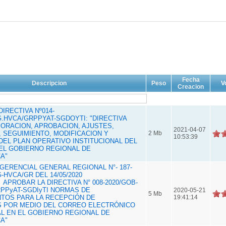
Fecha
Descripcion
Peso
V
Creacion
IRECTIVA Nº014-
G.HVCA/GRPPYAT-SGDOYTI: "DIRECTIVA
BORACION, APROBACION, AJUSTES,
2021-04-07
, SEGUIMIENTO, MODIFICACION Y
2 Mb
10:53:39
DEL PLAN OPERATIVO INSTITUCIONAL DEL
DEL GOBIERNO REGIONAL DE
A"
GERENCIAL GENERAL REGIONAL N°- 187-
-HVCA/GR DEL 14/05/2020
- APROBAR LA DIRECTIVA N° 008-2020/GOB-
PPyAT-SGDIyTI NORMAS DE
2020-05-21
5 Mb
TOS PARA LA RECEPCIÓN DE
19:41:14
 POR MEDIO DEL CORREO ELECTRÓNICO
AL EN EL GOBIERNO REGIONAL DE
A"