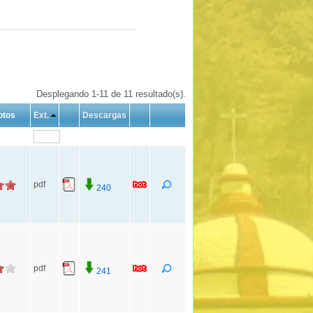
Desplegando 1-11 de 11 resultado(s).
otos
Ext.
Descargas
pdf
240
pdf
241