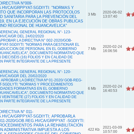
IRECTIVA N°009-
G.HVCA/GRPPYAT-SGDIYTI: "NORMAS Y
NTO QUE INCORPORAN LAS PROTOCOLOS
2020-06-02
3 Mb
D SANITARIA PARA LA PREVENCIÓN DEL
13:07:40
19, EN LA EJECUCIÓN DE OBRAS PUBLICAS
RNO REGIONAL DE HUANCAVELICA"
ERENCIAL GENERAL REGIONAL N°- 123-
HVCA/GR DEL 24/02/2020
 APROBAR LA DIRECTIVA N° 002-2020/GOB-
YAT-SGDIYTI: "NORMAS PARA GESTIONAR EL
2020-02-24
NDUCCION DE PERSONAL EN EL GOBIERNO
7 Mb
16:06:56
HUANCAVELICA", DOCUMENTO NORMATIVO QUE
DIECISÉIS (16) FOLIOS Y EN CALIDAD DE
N PARTE INTEGRANTE DE LA PRESENTE
ERENCIAL GENERAL REGIONAL N°- 120-
HVCA/GGR DEL 20/02/2020
 APROBAR LA DIRECTIVA Nº 01-2020/ GOB-REG­
T-SGDLYTI: ''NORMAS Y PROCEDIMIENTOS
2020-02-24
DADES FORMATIVAS EN EL GOBIERNO
6 Mb
16:40:53
HUANCAVELICA”, DOCUMENTO NORMATIVO QUE
VEINTISIETE (27) FOLIOS Y EN CALIDAD DE
N PARTE INTEGRANTE DE LA PRESENTE
IRECTIVA N° 011-
G.HVCA/GRPPYAT-SGDIYTI;
APROBARLA
011-2020/GOB.REG.HVCA/GRPPYAT -SGDIYTI:
ROCEDIMIENTOS PARA LA REHABILITACIÓN
2021-03-09
N ADMINISTRATIVA IMPUESTA A LOS
422 Kb
10:57:00