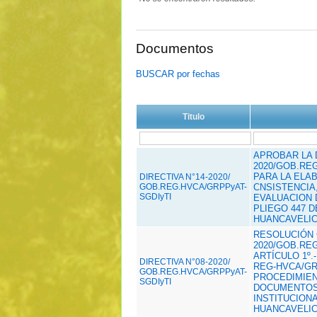
Documentos
BUSCAR por fechas
Titulo
APROBAR LA D
2020/GOB.RE
PARA LA ELA
DIRECTIVA N°14-2020/
GOB.REG.HVCA/GRPPyAT-
CNSISTENCIA
SGDIyTI
EVALUACION 
PLIEGO 447 
HUANCAVELIC
RESOLUCIÓN 
2020/GOB.REG
ARTÍCULO 1º.
DIRECTIVA N°08-2020/
REG-HVCA/GR
GOB.REG.HVCA/GRPPyAT-
PROCEDIMIEN
SGDIyTI
DOCUMENTOS
INSTITUCION
HUANCAVELIC